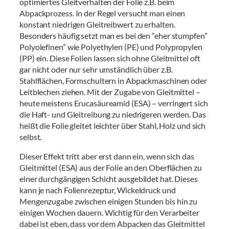
optimiertes Gleitverhalten der Folie z.B. beim
Abpackprozess. In der Regel versucht man einen
konstant niedrigen Gleitreibwert zu erhalten.
Besonders häufig setzt man es bei den “eher stumpfen”
Polyolefinen” wie Polyethylen (PE) und Polypropylen
(PP) ein. Diese Folien lassen sich ohne Gleitmittel oft
gar nicht oder nur sehr umständlich über z.B.
Stahlflächen, Formschultern in Abpackmaschinen oder
Leitblechen ziehen. Mit der Zugabe von Gleitmittel –
heute meistens Erucasäureamid (ESA) – verringert sich
die Haft- und Gleitreibung zu niedrigeren werden. Das
heißt die Folie gleitet leichter über Stahl, Holz und sich
selbst.
Dieser Effekt tritt aber erst dann ein, wenn sich das
Gleitmittel (ESA) aus der Folie an den Oberflächen zu
einer durchgängigen Schicht ausgebildet hat. Dieses
kann je nach Folienrezeptur, Wickeldruck und
Mengenzugabe zwischen einigen Stunden bis hin zu
einigen Wochen dauern. Wichtig für den Verarbeiter
dabei ist eben, dass vor dem Abpacken das Gleitmittel