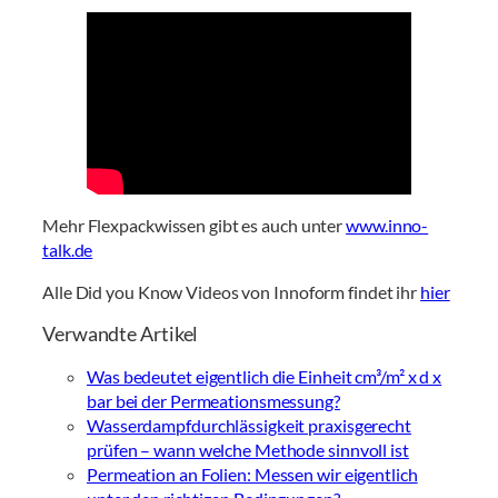
Mehr Flexpackwissen gibt es auch unter
www.inno-
talk.de
Alle Did you Know Videos von Innoform findet ihr
hier
Verwandte Artikel
Was bedeutet eigentlich die Einheit cm³/m² x d x
bar bei der Permeationsmessung?
Wasserdampfdurchlässigkeit praxisgerecht
prüfen – wann welche Methode sinnvoll ist
Permeation an Folien: Messen wir eigentlich