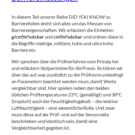
In diesem Teil unserer Reihe DID YOU KNOW zu
Barrierefolien dreht sich alles um das Messen von
Barriereeigenschaften. Wir erläutern die Einheiten
g/cm³/m²xdxbar
und
cm³/m²xdxbar
und ordnen diese in
die Begriffe niedrige, mittlere, hohe und ultra hohe
Barriere ein.
Wir sprechen über die Prüfverfahren vom Prinzip her
und erläutern Stolpersteine für die Praxis. So klären wir
über das auf, was zusätzlich zu der Prüfnorm unbedingt
an Parametern beachtet werden muss, damit Werte
vergleichbar sind. Hier spielen neben den beiden
üblichen Prüftemperaturen 23°C (gemäßigt) und 38°C
(tropisch) auch der Feuchtigkeitsgehalt – die relative
Luftfeuchtigkeit – eine wesentliche Rolle. Und zwar
muss diese auf der Prüf- und auf der Sensorseite
beschrieben und identisch sein, damit eine
Vergleichbarkeit gegeben ist.