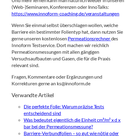
Und mehr lernen kann man natürlich wieder in unseren
(Web-)Seminaren, Konferenzen oder InnoTalks:
https://www.innoform-coaching.de/veranstaltungen
Wenn Sie einmal selbst überschlagen wollen, welche
Barriere ein bestimmter Folientyp hat, dann nutzen Sie
gerne unseren kostenlosen
Permeationsrechner
des
Innoform Testservice. Dort machen wir reichlich
Permeationsmessungen mit allen gängigen
Versuchsaufbauten und Gasen, die für die Praxis
relevant sind.
Fragen, Kommentare oder Ergänzungen und
Korrekturen gerne an ks@innoform.de
Verwandte Artikel
Die perfekte Folie: Warum präzise Tests
entscheidend sind
Was bedeutet eigentlich die Einheit cm³/m² x d x
bar bei der Permeationsmessung?
Barriere-Verbundfolien – so gut wie nötig oder