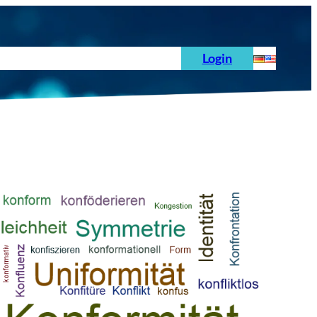
hoden
News
Auftrag
Prüfnormen
Login