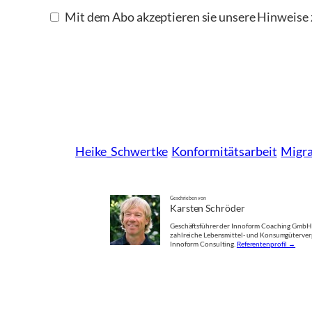
Mit dem Abo akzeptieren sie unsere Hinweis
Heike_Schwertke
Konformitätsarbeit
Migra
Geschrieben von
Karsten Schröder
Geschäftsführer der Innoform Coaching GmbH. 
zahlreiche Lebensmittel- und Konsumgüterver
Innoform Consulting.
Referentenprofil →