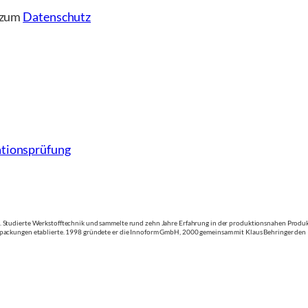
e zum
Datenschutz
tionsprüfung
Studierte Werkstofftechnik und sammelte rund zehn Jahre Erfahrung in der produktionsnahen Produkten
packungen etablierte. 1998 gründete er die Innoform GmbH, 2000 gemeinsam mit Klaus Behringer den 