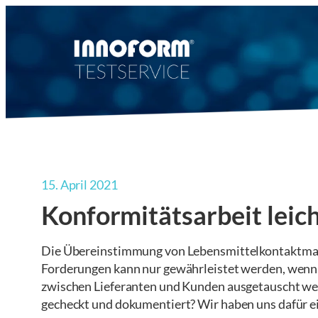
Zum
Inhalt
springen
15. April 2021
Konformitätsarbeit leic
Die Übereinstimmung von Lebensmittelkontaktmater
Forderungen kann nur gewährleistet werden, wenn e
zwischen Lieferanten und Kunden ausgetauscht werd
gecheckt und dokumentiert? Wir haben uns dafür ei