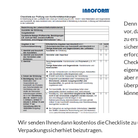
Denn 
vor, 
zu er
sicher
erfor
Check
eigen
aber 
überp
können
Wir senden Ihnen dann kostenlos die Checkliste zu 
Verpackungssicherhiet beizutragen.