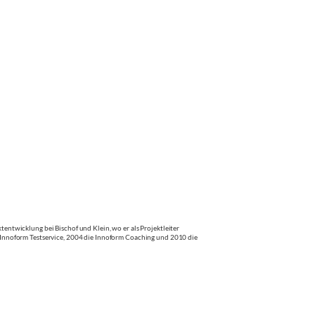
twicklung bei Bischof und Klein, wo er als Projektleiter
Innoform Testservice, 2004 die Innoform Coaching und 2010 die