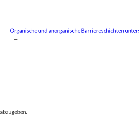
Organische und anorganische Barriereschichten unters
→
 abzugeben.