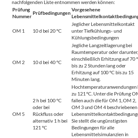
nachfolgenden Liste entnommen werden können:
Prüfung
Vorgesehene
Prüfbedingungen
Nummer
Lebensmittelkontaktbedingun
Jeglicher Lebensmittelkontakt
OM 1
10 d bei 20 °C
unter Tiefkühlungs- und
Kühlungsbedingungen
Jegliche Langzeitlagerung bei
Raumtemperatur oder darunter
einschließlich Erhitzung auf 70 
OM 2
10 d bei 40 °C
bis zu 2 Stunden lang oder
Erhitzung auf 100 °C bis zu 15
Minuten lang.
Hochtemperaturanwendungen 
zu 121 °C. Unter die Prüfung O
2 h bei 100 °C
fallen auch die für OM 1, OM 2,
oder bei
OM 3 und OM 4 beschriebenen
OM 5
Rückfluss oder
Lebensmittelkontaktbedingung
alternativ 1 h bei
Sie stellt die ungünstigsten
121 °C
Bedingungen für alle
Lebensmittelsimulanzien in