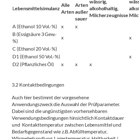
wässrig,
wäss
Alle
Arten
L
ebensmittelsimulanz
alkoholhaltig,
alko
Arten
außer
Milcherzeugnisse
Milc
sauer
A (Ethanol 10 Vol.-%)
x
x
B (Essigsäure 3 Gew.-
x
x
%)
C (Ethanol 20 Vol.-%)
D1 (Ethanol 50 Vol.-%)
x
D2 (Pflanzliches Öl)
x
x
x
3.2 Kontaktbedingungen
Auch hier bestimmt der vorgesehene
Anwendungszweck die Auswahl der Prüfparameter.
Dabei sind die ungünstigsten vorhersehbaren
Verwendungsbedingungen hinsichtlich Kontaktdauer
und Kontakttemperatur zwischen Lebensmittel und
Bedarfsgegenstand wie z.B. Abfülltemperatur,
Wärmebehandlung, Lagertemperatur, Haltbarkeit /