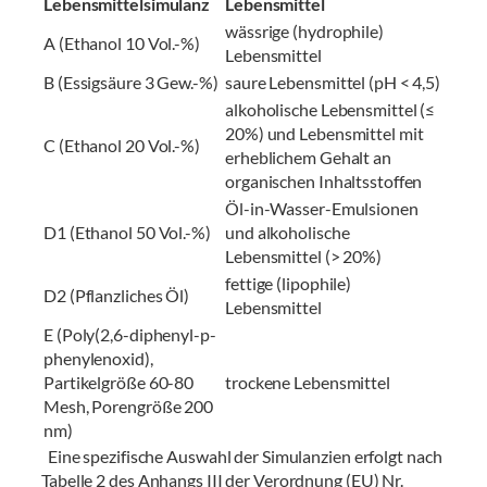
Lebensmittelsimulanz
Lebensmittel
wässrige (hydrophile)
A (Ethanol 10 Vol.-%)
Lebensmittel
B (Essigsäure 3 Gew.-%)
saure Lebensmittel (pH < 4,5)
alkoholische Lebensmittel (≤
20%) und Lebensmittel mit
C (Ethanol 20 Vol.-%)
erheblichem Gehalt an
organischen Inhaltsstoffen
Öl-in-Wasser-Emulsionen
D1 (Ethanol 50 Vol.-%)
und alkoholische
Lebensmittel (> 20%)
fettige (lipophile)
D2 (Pflanzliches Öl)
Lebensmittel
E (Poly(2,6-diphenyl-p-
phenylenoxid),
Partikelgröße 60-80
trockene Lebensmittel
Mesh, Porengröße 200
nm)
Eine spezifische Auswahl der Simulanzien erfolgt nach
Tabelle 2 des Anhangs III der Verordnung (EU) Nr.