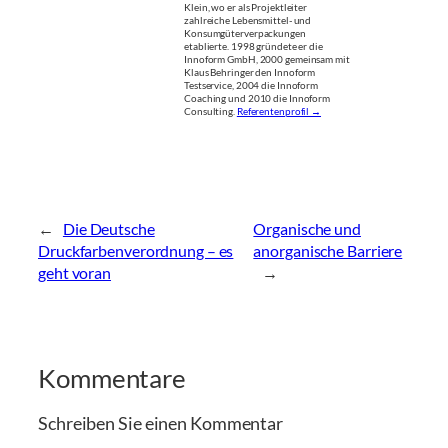
Klein, wo er als Projektleiter
zahlreiche Lebensmittel- und
Konsumgüterverpackungen
etablierte. 1998 gründete er die
Innoform GmbH, 2000 gemeinsam mit
Klaus Behringer den Innoform
Testservice, 2004 die Innoform
Coaching und 2010 die Innoform
Consulting.
Referentenprofil →
←
Die Deutsche
Organische und
Druckfarbenverordnung – es
anorganische Barriere
geht voran
→
Kommentare
Schreiben Sie einen Kommentar