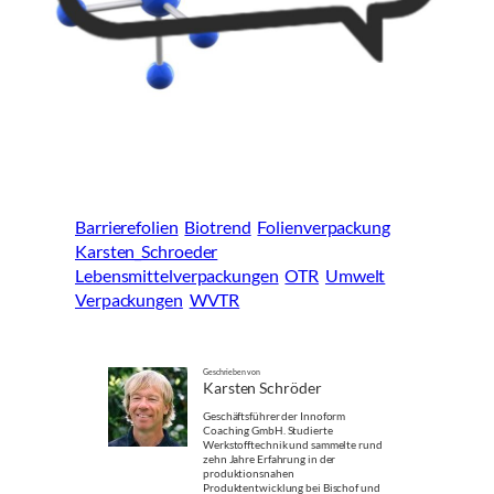
Barrierefolien
Biotrend
Folienverpackung
Karsten_Schroeder
Lebensmittelverpackungen
OTR
Umwelt
Verpackungen
WVTR
Geschrieben von
Karsten Schröder
Geschäftsführer der Innoform
Coaching GmbH. Studierte
Werkstofftechnik und sammelte rund
zehn Jahre Erfahrung in der
produktionsnahen
Produktentwicklung bei Bischof und