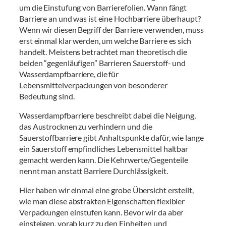
um die Einstufung von Barrierefolien. Wann fängt
Barriere an und was ist eine Hochbarriere überhaupt?
Wenn wir diesen Begriff der Barriere verwenden, muss
erst einmal klar werden, um welche Barriere es sich
handelt. Meistens betrachtet man theoretisch die
beiden “gegenläufigen” Barrieren Sauerstoff- und
Testservice Newsletter
Wasserdampfbarriere, die für
Registrieren Sie sich zu unserem kostenlosen Newsletter,
Lebensmittelverpackungen von besonderer
den wir einmal monatlich versenden.
Bedeutung sind.
Wasserdampfbarriere beschreibt dabei die Neigung,
das Austrocknen zu verhindern und die
Sauerstoffbarriere gibt Anhaltspunkte dafür, wie lange
ein Sauerstoff empfindliches Lebensmittel haltbar
gemacht werden kann. Die Kehrwerte/Gegenteile
nennt man anstatt Barriere Durchlässigkeit.
Hier haben wir einmal eine grobe Übersicht erstellt,
Mit dem Abo akzeptieren sie unsere Hinweise zum
wie man diese abstrakten Eigenschaften flexibler
Datenschutz
Verpackungen einstufen kann. Bevor wir da aber
einsteigen, vorab kurz zu den Einheiten und