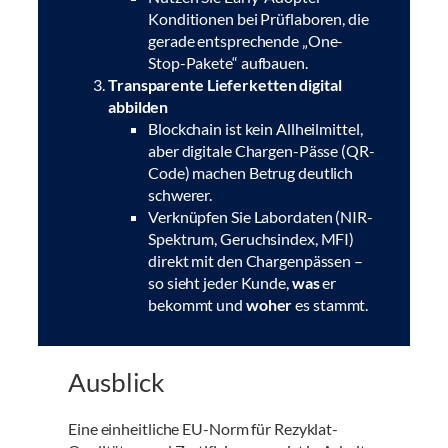
Konditionen bei Prüflaboren, die
gerade entsprechende „One-
Stop-Pakete“ aufbauen.
Transparente Lieferketten digital
abbilden
Blockchain ist kein Allheilmittel,
aber digitale Chargen-Pässe (QR-
Code) machen Betrug deutlich
schwerer.
Verknüpfen Sie Labor­daten (NIR-
Spektrum, Geruchsindex, MFI)
direkt mit den Chargen­pässen –
so sieht jeder Kunde,
was
er
bekommt und
woher
es stammt.
Ausblick
Eine einheitliche EU-Norm für Rezyklat-