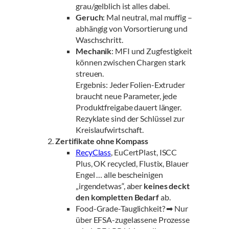
grau/gelblich ist alles dabei.
Geruch
: Mal neutral, mal muffig –
abhängig von Vorsortierung und
Waschschritt.
Mechanik
: MFI und Zugfestigkeit
können zwischen Chargen stark
streuen.
Ergebnis: Jeder Folien-Extruder
braucht neue Parameter, jede
Produkt­freigabe dauert länger.
Rezyklate sind der Schlüssel zur
Kreislaufwirtschaft.
Zertifikate ohne Kompass
RecyClass
, EuCertPlast, ISCC
Plus, OK recycled, Flustix, Blauer
Engel … alle bescheinigen
„irgendetwas“, aber
keines deckt
den kompletten Bedarf
ab.
Food-Grade-Tauglichkeit? ➡ Nur
über EFSA-zugelassene Prozesse