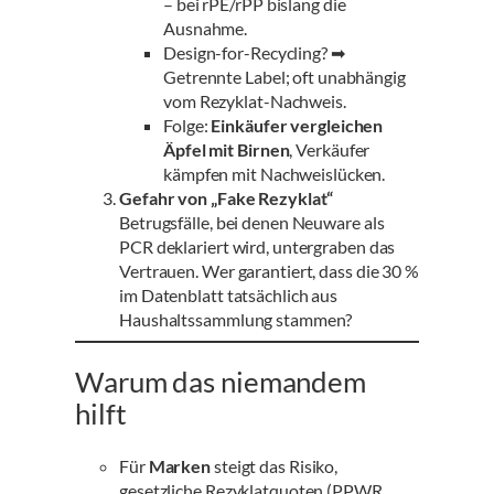
– bei rPE/rPP bislang die
Ausnahme.
Design-for-Recycling? ➡
Getrennte Label; oft unabhängig
vom Rezyklat-Nachweis.
Folge:
Einkäufer vergleichen
Äpfel mit Birnen
, Verkäufer
kämpfen mit Nachweislücken.
Gefahr von „Fake Rezyklat“
Betrugsfälle, bei denen Neuware als
PCR deklariert wird, untergraben das
Vertrauen. Wer garantiert, dass die 30 %
im Datenblatt tatsächlich aus
Haushaltssammlung stammen?
Warum das niemandem
hilft
Für
Marken
steigt das Risiko,
gesetzliche Rezyklatquoten (PPWR,