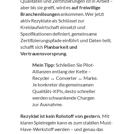
Qualitäten und Zertifizierungen ist in Arbeit –
aber bis sie greift, wird es
auf freiwillige
Branchenlösungen
ankommen. Wer jetzt
aktiv Rezyklate als Schlüssel zur
Kreislaufwirtschaft einsetzt und
Spezifikationen definiert, gemeinsame
Zertifizierungspfade einführt und Daten teilt,
schafft sich
Planbarkeit und
Vertrauensvorsprung
.
Mein Tipp:
Schließen Sie Pilot-
Allianzen entlang der Kette –
Recycler ↔ Converter ↔ Marke.
Je konkreter die gemeinsamen
Qualitäts-KPIs, desto schneller
werden schwankende Chargen
zur Ausnahme.
Rezyklat ist kein Rohstoff von gestern.
Mit
klaren Spielregeln kann es zum stabilen Must-
Have-Werkstoff werden – und genau das