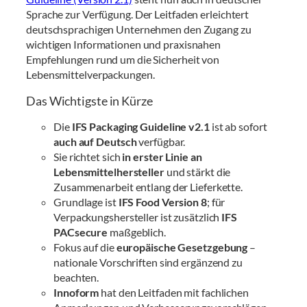
Sprache zur Verfügung. Der Leitfaden erleichtert
deutschsprachigen Unternehmen den Zugang zu
wichtigen Informationen und praxisnahen
Empfehlungen rund um die Sicherheit von
Lebensmittelverpackungen.
Das Wichtigste in Kürze
Die
IFS Packaging Guideline v2.1
ist ab sofort
auch auf Deutsch
verfügbar.
Sie richtet sich
in erster Linie an
Lebensmittelhersteller
und stärkt die
Zusammenarbeit entlang der Lieferkette.
Grundlage ist
IFS Food Version 8
; für
Verpackungshersteller ist zusätzlich
IFS
PACsecure
maßgeblich.
Fokus auf die
europäische Gesetzgebung
–
nationale Vorschriften sind ergänzend zu
beachten.
Innoform
hat den Leitfaden mit fachlichen