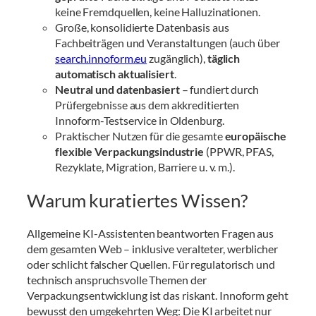
keine Fremdquellen, keine Halluzinationen.
Große, konsolidierte Datenbasis aus
Fachbeiträgen und Veranstaltungen (auch über
search.innoform.eu
zugänglich),
täglich
automatisch aktualisiert
.
Neutral und datenbasiert
– fundiert durch
Prüfergebnisse aus dem akkreditierten
Innoform-Testservice in Oldenburg.
Praktischer Nutzen für die gesamte
europäische
flexible Verpackungsindustrie
(PPWR, PFAS,
Rezyklate, Migration, Barriere u. v. m.).
Warum kuratiertes Wissen?
Allgemeine KI-Assistenten beantworten Fragen aus
dem gesamten Web – inklusive veralteter, werblicher
oder schlicht falscher Quellen. Für regulatorisch und
technisch anspruchsvolle Themen der
Verpackungsentwicklung ist das riskant. Innoform geht
bewusst den umgekehrten Weg: Die KI arbeitet nur