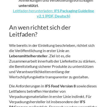
Anmerkungen und Verbesserungsvorschlägen
unterstützt
.
Leitfaden herunterladen:
IFS Packaging Guideline
v2.1 (PDF, Deutsch)
An wen richtet sich der
Leitfaden?
Wie bereits in der Einleitung beschrieben, richtet sich
die Veröffentlichung in erster Linie an
Lebensmittelhersteller
. Ziel ist es, die
Zusammenarbeit innerhalb der Lieferkette zu stärken,
die Bereitstellung sicherer Produkte zu unterstützen
und Verantwortlichkeiten entlang der
Wertschöpfungskette transparenter zu gestalten.
Die Anforderungen in
IFS Food Version 8
sowie dieses
Leitfadens betreffen Hersteller von
Verpackungsmaterialien in erster Linie indirekt. Für
Verpackungshersteller ist insbesondere der
IFS
PACsecure
maßgeblich. Dennoch wurden wesentliche