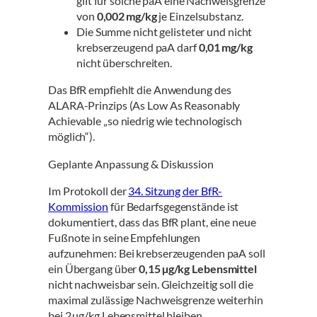
gilt für solche paA eine Nachweisgrenze
von
0,002 mg/kg
je Einzelsubstanz.
Die Summe nicht gelisteter und nicht
krebserzeugend paA darf
0,01 mg/kg
nicht überschreiten.
Das BfR empfiehlt die Anwendung des
ALARA-Prinzips (As Low As Reasonably
Achievable „so niedrig wie technologisch
möglich“).
Geplante Anpassung & Diskussion
Im Protokoll der
34. Sitzung der BfR-
Kommission
für Bedarfsgegenstände ist
dokumentiert, dass das BfR plant, eine neue
Fußnote in seine Empfehlungen
aufzunehmen: Bei krebserzeugenden paA soll
ein Übergang über
0,15 µg/kg Lebensmittel
nicht nachweisbar sein. Gleichzeitig soll die
maximal zulässige Nachweisgrenze weiterhin
bei 2 µg/kg Lebensmittel bleiben.