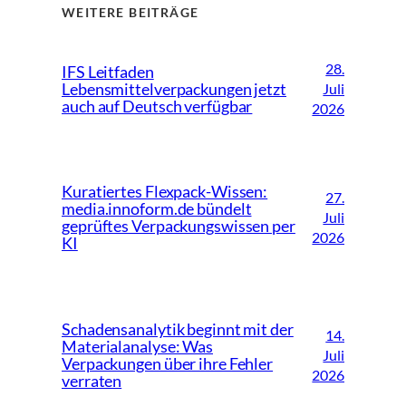
WEITERE BEITRÄGE
28.
IFS Leitfaden
Lebensmittelverpackungen jetzt
Juli
auch auf Deutsch verfügbar
2026
Kuratiertes Flexpack-Wissen:
27.
media.innoform.de bündelt
Juli
geprüftes Verpackungswissen per
2026
KI
Schadensanalytik beginnt mit der
14.
Materialanalyse: Was
Juli
Verpackungen über ihre Fehler
2026
verraten