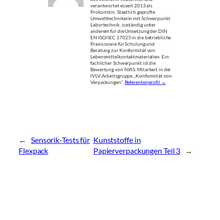
verantwortet es seit 2013 als
Prokuristin. Staatlich geprüfte
Umwelttechnikerin mit Schwerpunkt
Labortechnik; zuständig unter
anderem für die Umsetzung der DIN
EN ISO/IEC 17025 in die betriebliche
Praxis sowie für Schulung und
Beratung zur Konformität von
Lebensmittelkontaktmaterialien. Ein
fachlicher Schwerpunkt ist die
Bewertung von NIAS. Mitarbeit in der
IVLV-Arbeitsgruppe „Konformität von
Verpackungen“.
Referentenprofil →
←
Sensorik-Tests für
Kunststoffe in
Flexpack
Papierverpackungen Teil 3
→