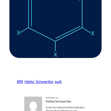
BfR
Heike_Schwertke
paA
Geschrieben von
Heike Schwertke
Leitet das Lebensmittelkontaktlabor
des Innoform Testservice und