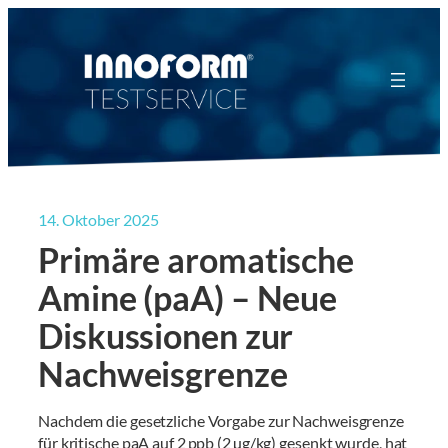
Zum
Inhalt
springen
14. Oktober 2025
Primäre aromatische
Amine (paA) – Neue
Diskussionen zur
Nachweisgrenze
Nachdem die gesetzliche Vorgabe zur Nachweisgrenze
für kritische paA auf 2 ppb (2 µg/kg) gesenkt wurde, hat