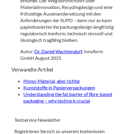
erhöhen. Der Weg dorthin führt über
Materialinnovation, Recyclingdesign und eine
frühzeitige Auseinandersetzung mit den
Anforderungen der SUPD – denn nur so kann
papierbasiertes Verpackungsdesign langfristig
regulatorisch konform, technisch sinnvoll und
ökologisch tragfähig bleiben.
Autor:
Dr. Daniel Wachtendorf
, Innoform
GmbH August 2025
Verwandte Artikel
Mono-Material, aber richtig
Kunststoffe in Papierverpackungen
Understanding the fat barrier of fibre-based
packaging – why testing is crucial
Testservice Newsletter
Registrieren Sie sich zu unserem kostenlosen