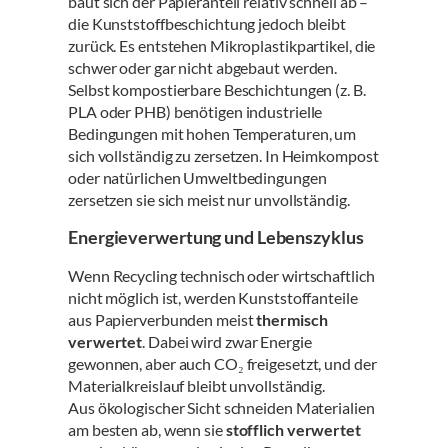
baut sich der Papieranteil relativ schnell ab –
die Kunststoffbeschichtung jedoch bleibt
zurück. Es entstehen Mikroplastikpartikel, die
schwer oder gar nicht abgebaut werden.
Selbst kompostierbare Beschichtungen (z. B.
PLA oder PHB) benötigen industrielle
Bedingungen mit hohen Temperaturen, um
sich vollständig zu zersetzen. In Heimkompost
oder natürlichen Umweltbedingungen
zersetzen sie sich meist nur unvollständig.
Energieverwertung und Lebenszyklus
Wenn Recycling technisch oder wirtschaftlich
nicht möglich ist, werden Kunststoffanteile
aus Papierverbunden meist
thermisch
verwertet
. Dabei wird zwar Energie
gewonnen, aber auch CO₂ freigesetzt, und der
Materialkreislauf bleibt unvollständig.
Aus ökologischer Sicht schneiden Materialien
am besten ab, wenn sie
stofflich verwertet