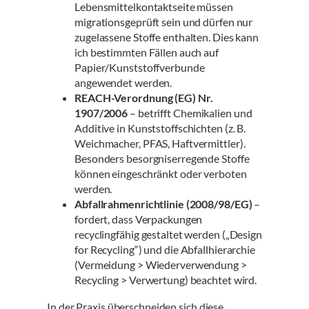
Lebensmittelkontaktseite müssen
migrationsgeprüft sein und dürfen nur
zugelassene Stoffe enthalten. Dies kann
ich bestimmten Fällen auch auf
Papier/Kunststoffverbunde
angewendet werden.
REACH-Verordnung (EG) Nr.
1907/2006
– betrifft Chemikalien und
Additive in Kunststoffschichten (z. B.
Weichmacher, PFAS, Haftvermittler).
Besonders besorgniserregende Stoffe
können eingeschränkt oder verboten
werden.
Abfallrahmenrichtlinie (2008/98/EG)
–
fordert, dass Verpackungen
recyclingfähig gestaltet werden („Design
for Recycling“) und die Abfallhierarchie
(Vermeidung > Wiederverwendung >
Recycling > Verwertung) beachtet wird.
In der Praxis überschneiden sich diese