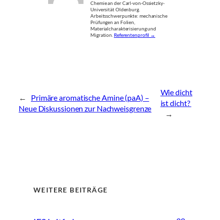
Chemie an der Carl-von-Ossietzky-
Universität Oldenburg.
Arbeitsschwerpunkte: mechanische
Prüfungen an Folien,
Materialcharakterisierung und
Migration.
Referentenprofil →
Wie dicht
←
Primäre aromatische Amine (paA) –
ist dicht?
Neue Diskussionen zur Nachweisgrenze
→
WEITERE BEITRÄGE