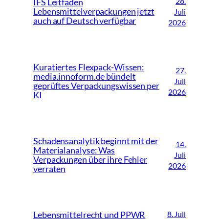
28.
IFS Leitfaden
Lebensmittelverpackungen jetzt
Juli
auch auf Deutsch verfügbar
2026
Kuratiertes Flexpack-Wissen:
27.
media.innoform.de bündelt
Juli
geprüftes Verpackungswissen per
2026
KI
Schadensanalytik beginnt mit der
14.
Materialanalyse: Was
Juli
Verpackungen über ihre Fehler
2026
verraten
8. Juli
Lebensmittelrecht und PPWR