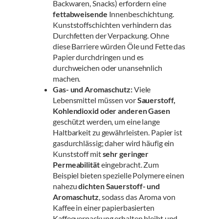
Backwaren, Snacks) erfordern eine
fettabweisende
Innenbeschichtung.
Kunststoffschichten verhindern das
Durchfetten der Verpackung. Ohne
diese Barriere würden Öle und Fette das
Papier durchdringen und es
durchweichen oder unansehnlich
machen.
Gas- und Aromaschutz:
Viele
Lebensmittel müssen vor
Sauerstoff,
Kohlendioxid oder anderen Gasen
geschützt werden, um eine lange
Haltbarkeit zu gewährleisten. Papier ist
gasdurchlässig; daher wird häufig ein
Kunststoff mit
sehr geringer
Permeabilität
eingebracht. Zum
Beispiel bieten spezielle Polymere einen
nahezu
dichten Sauerstoff- und
Aromaschutz
, sodass das Aroma von
Kaffee in einer papierbasierten
Kaffeeverpackung erhalten bleibt und