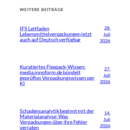
WEITERE BEITRÄGE
28.
IFS Leitfaden
Lebensmittelverpackungen jetzt
Juli
auch auf Deutsch verfügbar
2026
Kuratiertes Flexpack-Wissen:
27.
media.innoform.de bündelt
Juli
geprüftes Verpackungswissen per
2026
KI
Schadensanalytik beginnt mit der
14.
Materialanalyse: Was
Juli
Verpackungen über ihre Fehler
2026
verraten