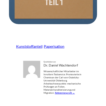
Kunststoffanteil
Paperisation
Geschrieben von
Dr. Daniel Wachtendorf
Wissenschaftlicher Mitarbeiter im
Innoform Testservice. Promovierte in
Chemie an der Carl-von-Ossietzky-
Universität Oldenburg.
Arbeitsschwerpunkte: mechanische
Prüfungen an Folien,
Materialcharakterisierung und
Migration.
Referentenprofil →