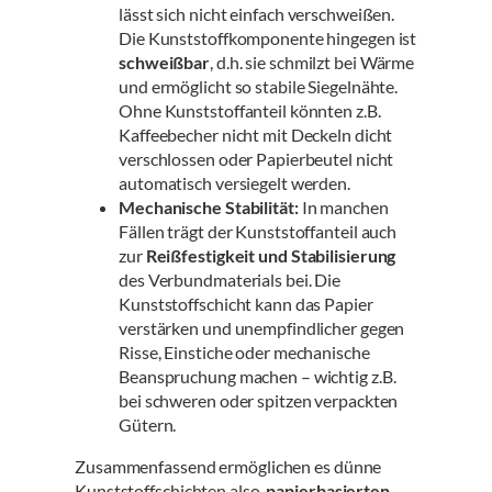
lässt sich nicht einfach verschweißen.
Die Kunststoffkomponente hingegen ist
schweißbar
, d.h. sie schmilzt bei Wärme
und ermöglicht so stabile Siegelnähte
.
Ohne Kunststoffanteil könnten z.B.
Kaffeebecher nicht mit Deckeln dicht
verschlossen oder Papierbeutel nicht
automatisch versiegelt werden.
Mechanische Stabilität:
In manchen
Fällen trägt der Kunststoffanteil auch
zur
Reißfestigkeit und Stabilisierung
des Verbundmaterials bei
. Die
Kunststoffschicht kann das Papier
verstärken und unempfindlicher gegen
Risse, Einstiche oder mechanische
Beanspruchung machen – wichtig z.B.
bei schweren oder spitzen verpackten
Gütern.
Zusammenfassend ermöglichen es dünne
Kunststoffschichten also,
papierbasierten