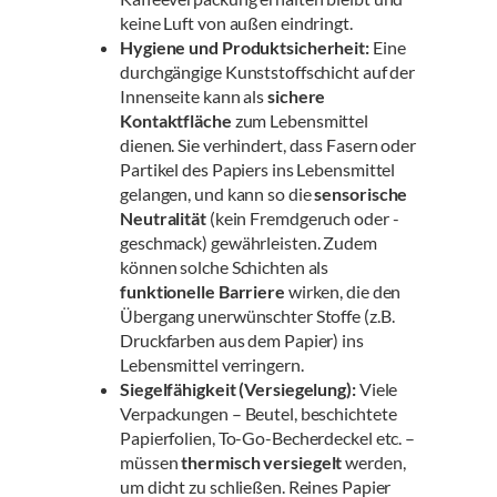
keine Luft von außen eindringt.
Hygiene und Produktsicherheit:
Eine
durchgängige Kunststoffschicht auf der
Innenseite kann als
sichere
Kontaktfläche
zum Lebensmittel
dienen. Sie verhindert, dass Fasern oder
Partikel des Papiers ins Lebensmittel
gelangen, und kann so die
sensorische
Neutralität
(kein Fremdgeruch oder -
geschmack) gewährleisten. Zudem
können solche Schichten als
funktionelle Barriere
wirken, die den
Übergang unerwünschter Stoffe (z.B.
Druckfarben aus dem Papier) ins
Lebensmittel verringern.
Siegelfähigkeit (Versiegelung):
Viele
Verpackungen – Beutel, beschichtete
Papierfolien, To-Go-Becherdeckel etc. –
müssen
thermisch versiegelt
werden,
um dicht zu schließen. Reines Papier