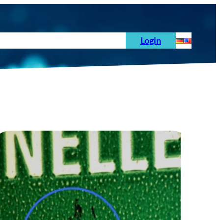
hoden
News
Auftrag
Prüfnormen
Login