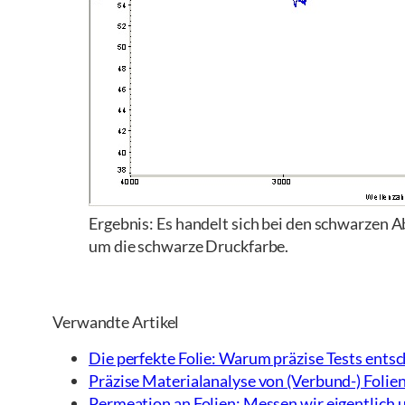
Ergebnis: Es handelt sich bei den schwarzen 
um die schwarze Druckfarbe.
Verwandte Artikel
Die perfekte Folie: Warum präzise Tests ents
Präzise Materialanalyse von (Verbund-) Folie
Permeation an Folien: Messen wir eigentlich 