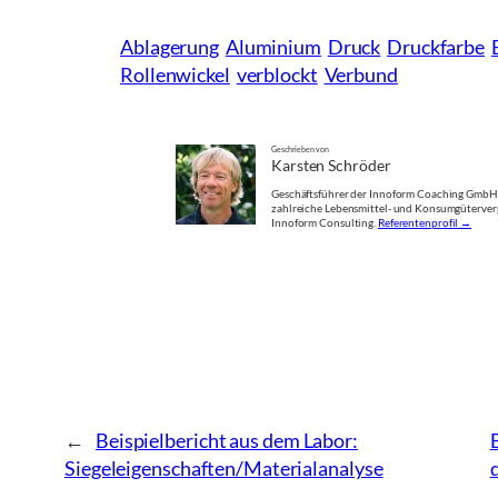
Ablagerung
Aluminium
Druck
Druckfarbe
Rollenwickel
verblockt
Verbund
Geschrieben von
Karsten Schröder
Geschäftsführer der Innoform Coaching GmbH. 
zahlreiche Lebensmittel- und Konsumgüterver
Innoform Consulting.
Referentenprofil →
←
Beispielbericht aus dem Labor:
Siegeleigenschaften/Materialanalyse