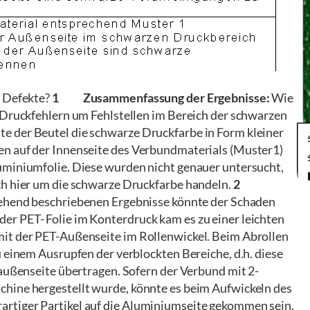
n Defekte?
1 Zusammenfassung der Ergebnisse:
Wie
n Druckfehlern um Fehlstellen im Bereich der schwarzen
e der Beutel die schwarze Druckfarbe in Form kleiner
en auf der Innenseite des Verbundmaterials (Muster1)
uminiumfolie. Diese wurden nicht genauer untersucht,
ch hier um die schwarze Druckfarbe handeln.
2
ehend beschriebenen Ergebnisse könnte der Schaden
r PET- Folie im Konterdruck kam es zu einer leichten
mit der PET-Außenseite im Rollenwickel. Beim Abrollen
u einem Ausrupfen der verblockten Bereiche, d.h. diese
naußenseite übertragen. Sofern der Verbund mit 2-
hine hergestellt wurde, könnte es beim Aufwickeln des
rtiger Partikel auf die Aluminiumseite gekommen sein,