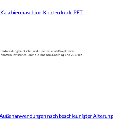
Kaschiermaschine
Konterdruck
PET
twicklung bei Bischof und Klein, wo er als Projektleiter
Innoform Testservice, 2004 die Innoform Coaching und 2010 die
ür Außenanwendungen nach beschleunigter Alterung