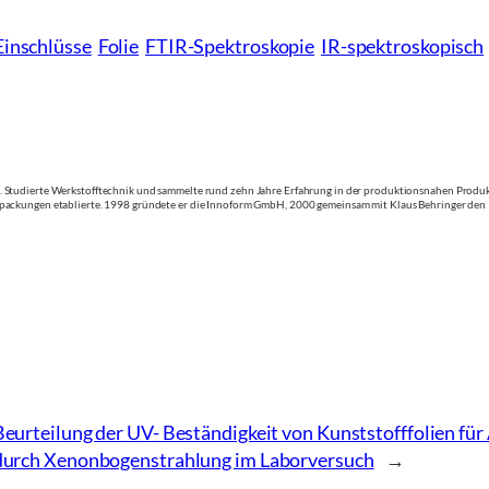
Einschlüsse
Folie
FTIR-Spektroskopie
IR-spektroskopisch
Studierte Werkstofftechnik und sammelte rund zehn Jahre Erfahrung in der produktionsnahen Produkten
packungen etablierte. 1998 gründete er die Innoform GmbH, 2000 gemeinsam mit Klaus Behringer den 
Beurteilung der UV- Beständigkeit von Kunststofffolien f
durch Xenonbogenstrahlung im Laborversuch
→