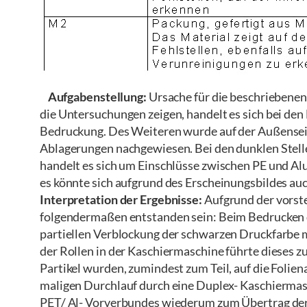
Aufgabenstellung:
Ursache für die beschriebene
die Untersuchungen zeigen, handelt es sich bei de
Bedruckung. Des Weiteren wurde auf der Außenseit
Ablagerungen nachgewiesen. Bei den dunklen Stell
handelt es sich um Einschlüsse zwischen PE und Al
es könnte sich aufgrund des Erscheinungsbildes au
Interpretation der Ergebnisse:
Aufgrund der vorst
folgendermaßen entstanden sein: Beim Bedrucken de
partiellen Verblockung der schwarzen Druckfarbe 
der Rollen in der Kaschiermaschine führte dieses z
Partikel wurden, zumindest zum Teil, auf die Folie
maligen Durchlauf durch eine Duplex- Kaschiermasc
PET/ Al- Vorverbundes wiederum zum Übertrag dera