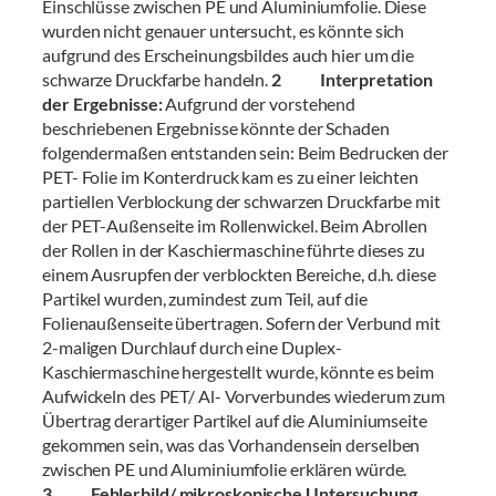
Einschlüsse zwischen PE und Aluminiumfolie. Diese
wurden nicht genauer untersucht, es könnte sich
aufgrund des Erscheinungsbildes auch hier um die
schwarze Druckfarbe handeln.
2 Interpretation
der Ergebnisse:
Aufgrund der vorstehend
beschriebenen Ergebnisse könnte der Schaden
folgendermaßen entstanden sein: Beim Bedrucken der
PET- Folie im Konterdruck kam es zu einer leichten
partiellen Verblockung der schwarzen Druckfarbe mit
der PET-Außenseite im Rollenwickel. Beim Abrollen
der Rollen in der Kaschiermaschine führte dieses zu
einem Ausrupfen der verblockten Bereiche, d.h. diese
Partikel wurden, zumindest zum Teil, auf die
Folienaußenseite übertragen. Sofern der Verbund mit
2-maligen Durchlauf durch eine Duplex-
Kaschiermaschine hergestellt wurde, könnte es beim
Aufwickeln des PET/ Al- Vorverbundes wiederum zum
Übertrag derartiger Partikel auf die Aluminiumseite
gekommen sein, was das Vorhandensein derselben
zwischen PE und Aluminiumfolie erklären würde.
3 Fehlerbild/ mikroskopische Untersuchung