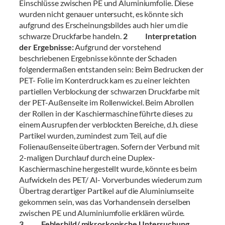
Einschlüsse zwischen PE und Aluminiumfolie. Diese
wurden nicht genauer untersucht, es könnte sich
aufgrund des Erscheinungsbildes auch hier um die
schwarze Druckfarbe handeln.
2 Interpretation
der Ergebnisse:
Aufgrund der vorstehend
beschriebenen Ergebnisse könnte der Schaden
folgendermaßen entstanden sein: Beim Bedrucken der
PET- Folie im Konterdruck kam es zu einer leichten
partiellen Verblockung der schwarzen Druckfarbe mit
der PET-Außenseite im Rollenwickel. Beim Abrollen
der Rollen in der Kaschiermaschine führte dieses zu
einem Ausrupfen der verblockten Bereiche, d.h. diese
Partikel wurden, zumindest zum Teil, auf die
Folienaußenseite übertragen. Sofern der Verbund mit
2-maligen Durchlauf durch eine Duplex-
Kaschiermaschine hergestellt wurde, könnte es beim
Aufwickeln des PET/ Al- Vorverbundes wiederum zum
Übertrag derartiger Partikel auf die Aluminiumseite
gekommen sein, was das Vorhandensein derselben
zwischen PE und Aluminiumfolie erklären würde.
3 Fehlerbild/ mikroskopische Untersuchung