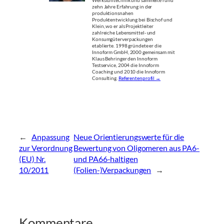
Werkstofftechnik und sammelte rund
zehn Jahre Erfahrung in der
produktionsnahen
Produktentwicklung bei Bischof und
Klein, wo er als Projektleiter
zahlreiche Lebensmittel- und
Konsumgüterverpackungen
etablierte. 1998 gründete er die
Innoform GmbH, 2000 gemeinsam mit
Klaus Behringer den Innoform
Testservice, 2004 die Innoform
Coaching und 2010 die Innoform
Consulting.
Referentenprofil →
←
Anpassung
Neue Orientierungswerte für die
zur Verordnung
Bewertung von Oligomeren aus PA6-
(EU) Nr.
und PA66-haltigen
10/2011
(Folien-)Verpackungen
→
Kommentare