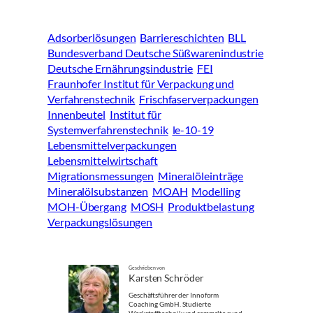
Adsorberlösungen
Barriereschichten
BLL
Bundesverband Deutsche Süßwarenindustrie
Deutsche Ernährungsindustrie
FEI
Fraunhofer Institut für Verpackung und
Verfahrenstechnik
Frischfaserverpackungen
Innenbeutel
Institut für
Systemverfahrenstechnik
le-10-19
Lebensmittelverpackungen
Lebensmittelwirtschaft
Migrationsmessungen
Mineralöleinträge
Mineralölsubstanzen
MOAH
Modelling
MOH-Übergang
MOSH
Produktbelastung
Verpackungslösungen
Geschrieben von
Karsten Schröder
Geschäftsführer der Innoform
Coaching GmbH. Studierte