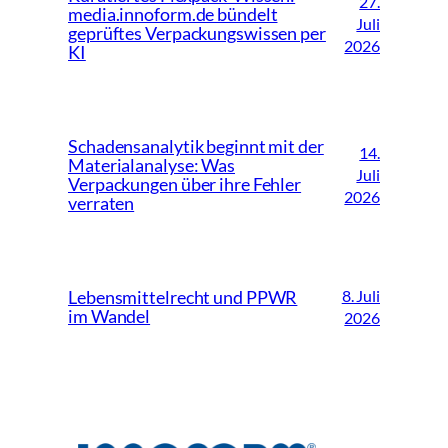
27.
media.innoform.de bündelt
Juli
geprüftes Verpackungswissen per
2026
KI
Schadensanalytik beginnt mit der
14.
Materialanalyse: Was
Juli
Verpackungen über ihre Fehler
2026
verraten
8. Juli
Lebensmittelrecht und PPWR
im Wandel
2026