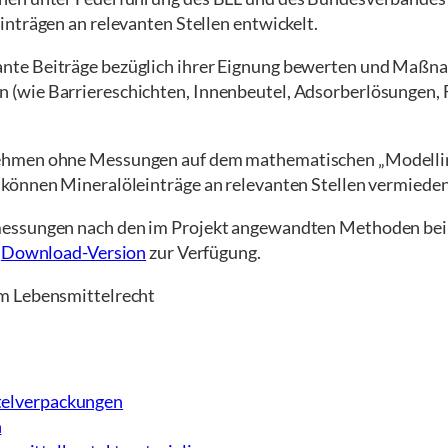
nträgen an relevanten Stellen entwickelt.
nte Beiträge bezüglich ihrer Eignung bewerten und Maßn
(wie Barriereschichten, Innenbeutel, Adsorberlösungen, F
ernehmen ohne Messungen auf dem mathematischen „Mode
 können Mineralöleinträge an relevanten Stellen vermiede
ssungen nach den im Projekt angewandten Methoden bei IVV 
s
Download-Version
zur Verfügung.
um Lebensmittelrecht
ttelverpackungen
n