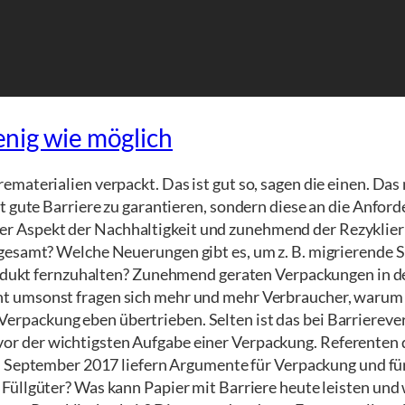
wenig wie möglich
aterialien verpackt. Das ist gut so, sagen die einen. Das 
t gute Barriere zu garantieren, sondern diese an die Anfo
Aspekt der Nachhaltigkeit und zunehmend der Rezyklierba
sgesamt? Welche Neuerungen gibt es, um z. B. migrierende 
ukt fernzuhalten?
Zunehmend geraten Verpackungen in den
ht umsonst fragen sich mehr und mehr Verbraucher, warum e
erpackung eben übertrieben. Selten ist das bei Barriereve
vor der wichtigsten Aufgabe einer Verpackung. Referenten
 September 2017 liefern Argumente für Verpackung und fü
e Füllgüter? Was kann Papier mit Barriere heute leisten und