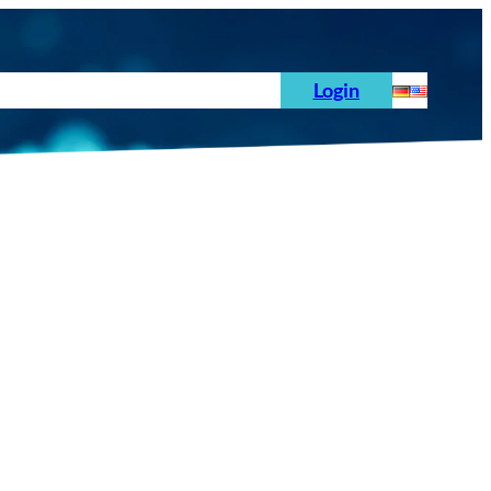
hoden
News
Auftrag
Prüfnormen
Login