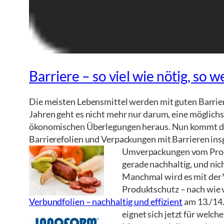
Barriere – so viel wie nötig, so 
Die meisten Lebensmittel werden mit guten Barrierem
Jahren geht es nicht mehr nur darum, eine möglichs
ökonomischen Überlegungen heraus. Nun kommt der 
Barrierefolien und Verpackungen mit Barrieren in
Umverpackungen vom Prod
gerade nachhaltig, und nic
Manchmal wird es mit der V
Produktschutz – nach wie 
Verbundfolien – nachhaltig und effizient
am 13./14.
eignet sich jetzt für welch