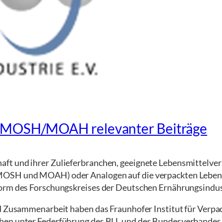
g MOSH/MOAH relevanter Beiträge
ft und ihrer Zulieferbranchen, geeignete Lebensmittelve
OSH und MOAH) oder Analogen auf die verpackten Lebensmi
orm des Forschungskreises der Deutschen Ernährungsindust
nd Zusammenarbeit haben das Fraunhofer Institut für Verpa
chen unter Federführung des BLL und des Bundesverbandes