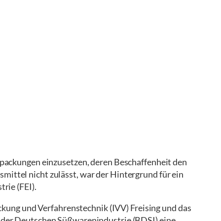
rpackungen einzusetzen, deren Beschaffenheit den
ttel nicht zulässt, war der Hintergrund für ein
rie (FEI).
ckung und Verfahrenstechnik (IVV) Freising und das
 der Deutschen Süßwarenindustrie (BDSI) eine