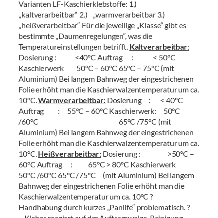
Varianten LF-Kaschierklebstoffe: 1.)
„kaltverarbeitbar“ 2.) „warmverarbeitbar 3.)
„heißverarbeitbar“ Für die jeweilige „Klasse“ gibt es
bestimmte „Daumenregelungen“, was die
Temperatureinstellungen betrifft.
Kaltverarbeitbar
:
Dosierung : <40°C Auftrag : < 50°C
Kaschierwerk 50°C – 60°C 65°C – 75°C (mit
Aluminium) Bei langem Bahnweg der eingestrichenen
Folie erhöht man die Kaschierwalzentemperatur um ca.
10°C.
Warmverarbeitbar:
Dosierung : < 40°C
Auftrag : 55°C – 60°C Kaschierwerk: 50°C
/60°C 65°C /75°C (mit
Aluminium) Bei langem Bahnweg der eingestrichenen
Folie erhöht man die Kaschierwalzentemperatur um ca.
10°C.
Heißverarbeitbar:
Dosierung : >50°C –
60°C Auftrag : 65°C > 80°C Kaschierwerk
50°C /60°C 65°C /75°C (mit Aluminium) Bei langem
Bahnweg der eingestrichenen Folie erhöht man die
Kaschierwalzentemperatur um ca. 10°C ?
Handhabung durch kurzes „Panlife“ problematisch. ?
Kleber reagiert auf der Auftragswalze. Reinigung