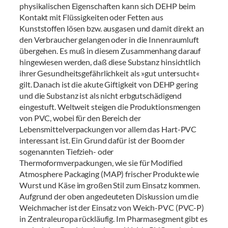
physikalischen Eigenschaften kann sich DEHP beim
Kontakt mit Flüssigkeiten oder Fetten aus
Kunststoffen lösen bzw. ausgasen und damit direkt an
den Verbraucher gelangen oder in die Innenraumluft
übergehen. Es muß in diesem Zusammenhang darauf
hingewiesen werden, daß diese Substanz hinsichtlich
ihrer Gesundheitsgefährlichkeit als »gut untersucht«
gilt. Danach ist die akute Giftigkeit von DEHP gering
und die Substanz ist als nicht erbgutschädigend
eingestuft. Weltweit steigen die Produktionsmengen
von PVC, wobei für den Bereich der
Lebensmittelverpackungen vor allem das Hart-PVC
interessant ist. Ein Grund dafür ist der Boom der
sogenannten Tiefzieh- oder
Thermoformverpackungen, wie sie für Modified
Atmosphere Packaging (MAP) frischer Produkte wie
Wurst und Käse im großen Stil zum Einsatz kommen.
Aufgrund der oben angedeuteten Diskussion um die
Weichmacher ist der Einsatz von Weich-PVC (PVC-P)
in Zentraleuropa rückläufig. Im Pharmasegment gibt es