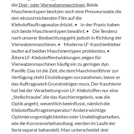
die
Drei- oder Vierwalzenmaschinen
. Beide
Maschinentypen besitzen noch eine Presseurwalze die
den einzustreichenden Film auf die
Klebstoffauftragswalze drückt. • In der Praxis haben
sich beide Maschinentypen bewährt. • Die Tendenz
nach unserer Beobachtung geht jedoch in Richtung der
Vierwalzenmaschinen. • Moderne LF-Kaschierkleber
laufen auf beiden Maschinentypen problemlos. •
Ältere LF-Klebstoffentwicklungen zeigen für
Vierwalzenmaschinen häufig ein zu geringes dyn.
Panlife. Das ist die Zeit, die dem Maschinenführer zur
Verfügung steht Einstellungen vorzunehmen, bevor er
das Auftragswerk Grundreinigen muss. Der Kaschierer
hat bei der Verarbeitung von LF-Klebstoffen nur eine
„Stellschraube“, die das Kaschierergebnis, was die
Optik angeht, wesentlich beeinflusst, nämlich die
Klebstoffauftragstemperatur! Andere wichtige
Optimierungsmöglichkeiten oder Unabdingbarkeiten,
wie die Koronavorbehandlung, werden im Laufe der
Serie separat behandelt. Man unterscheidet drei