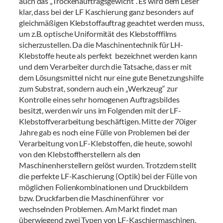
auch das „Trockenauftragsgewicht“. Es wird dem Leser
klar, dass bei der LF Kaschierung ganz besonders auf
gleichmäßigen Klebstoffauftrag geachtet werden muss,
um z.B. optische Uniformität des Klebstofffilms
sicherzustellen. Da die Maschinentechnik für LH-
Klebstoffe heute als perfekt bezeichnet werden kann
und dem Verarbeiter durch die Tatsache, dass er mit
dem Lösungsmittel nicht nur eine gute Benetzungshilfe
zum Substrat, sondern auch ein „Werkzeug“ zur
Kontrolle eines sehr homogenen Auftragsbildes
besitzt, werden wir uns im Folgenden mit der LF-
Klebstoffverarbeitung beschäftigen. Mitte der 70iger
Jahre gab es noch eine Fülle von Problemen bei der
Verarbeitung von LF-Klebstoffen, die heute, sowohl
von den Klebstoffherstellern als den
Maschinenherstellern gelöst wurden. Trotzdem stellt
die perfekte LF-Kaschierung (Optik) bei der Fülle von
möglichen Folienkombinationen und Druckbildern
bzw. Druckfarben die Maschinenführer vor
wechselnden Problemen. Am Markt findet man
überwiegend zwei Typen von LF-Kaschiermaschinen,