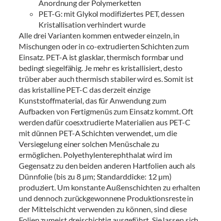
Anordnung der Polymerketten
PET-G: mit Glykol modifiziertes PET, dessen
Kristallisation verhindert wurde
Alle drei Varianten kommen entweder einzeln, in
Mischungen oder in co-extrudierten Schichten zum
Einsatz. PET-A ist glasklar, thermisch formbar und
bedingt siegelfähig. Je mehr es kristallisiert, desto
trüber aber auch thermisch stabiler wird es. Somit ist
das kristalline PET-C das derzeit einzige
Kunststoffmaterial, das für Anwendung zum
Aufbacken von Fertigmenüs zum Einsatz kommt. Oft
werden dafür coesxtrudierte Materialien aus PET-C
mit dünnen PET-A Schichten verwendet, um die
Versiegelung einer solchen Menüschale zu
ermöglichen. Polyethylenterephthalat
wird im
Gegensatz zu den beiden anderen Hartfolien auch als
Dünnfolie (bis zu 8 µm; Standarddicke: 12 µm)
produziert. Um konstante Außenschichten zu erhalten
und dennoch zurückgewonnene Produktionsreste in
der Mittelschicht verwenden zu können, sind diese
Folien zumeist dreischichtig ausgeführt. Sie lassen sich