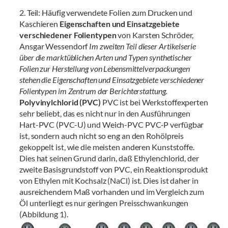
2. Teil: Häufig verwendete Folien zum Drucken und
Kaschieren
Eigenschaften und Einsatzgebiete
verschiedener Folientypen
von Karsten Schröder,
Ansgar Wessendorf
Im zweiten Teil dieser Artikelserie
über die marktüblichen Arten und Typen synthetischer
Folien zur Herstellung von Lebensmittelverpackungen
stehen die Eigenschaften und Einsatzgebiete verschiedener
Folientypen im Zentrum der Berichterstattung.
Polyvinylchlorid (PVC)
PVC ist bei Werkstoffexperten
sehr beliebt, das es nicht nur in den Ausführungen
Hart-PVC (PVC-U) und Weich-PVC PVC-P verfügbar
ist, sondern auch nicht so eng an den Rohölpreis
gekoppelt ist, wie die meisten anderen Kunststoffe.
Dies hat seinen Grund darin, daß Ethylenchlorid, der
zweite Basisgrundstoff von PVC, ein Reaktionsprodukt
von Ethylen mit Kochsalz (NaCl) ist. Dies ist daher in
ausreichendem Maß vorhanden und im Vergleich zum
Öl unterliegt es nur geringen Preisschwankungen
(Abbildung 1).