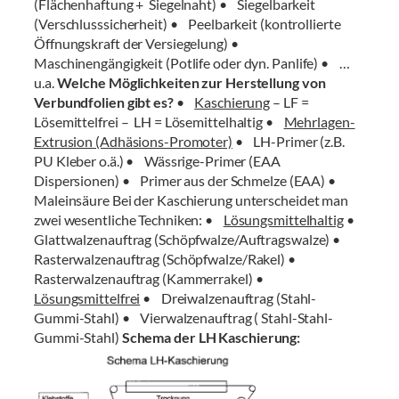
(Flächenhaftung + Siegelnaht) • Siegelbarkeit
(Verschlusssicherheit) • Peelbarkeit (kontrollierte
Öffnungskraft der Versiegelung) •
Maschinengängigkeit (Potlife oder dyn. Panlife) • …
u.a.
Welche Möglichkeiten zur Herstellung von
Verbundfolien gibt es?
•
Kaschierung
– LF =
Lösemittelfrei – LH = Lösemittelhaltig •
Mehrlagen-
Extrusion (Adhäsions-Promoter)
• LH-Primer (z.B.
PU Kleber o.ä.) • Wässrige-Primer (EAA
Dispersionen) • Primer aus der Schmelze (EAA) •
Maleinsäure Bei der Kaschierung unterscheidet man
zwei wesentliche Techniken: •
Lösungsmittelhaltig
•
Glattwalzenauftrag (Schöpfwalze/Auftragswalze) •
Rasterwalzenauftrag (Schöpfwalze/Rakel) •
Rasterwalzenauftrag (Kammerrakel) •
Lösungsmittelfrei
• Dreiwalzenauftrag (Stahl-
Gummi-Stahl) • Vierwalzenauftrag ( Stahl-Stahl-
Gummi-Stahl)
Schema der LH Kaschierung: