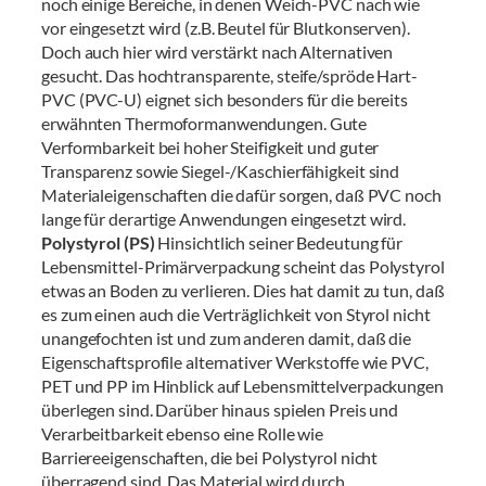
noch einige Bereiche, in denen Weich-PVC nach wie
vor eingesetzt wird (z.B. Beutel für Blutkonserven).
Doch auch hier wird verstärkt nach Alternativen
gesucht. Das hochtransparente, steife/spröde Hart-
PVC (PVC-U) eignet sich besonders für die bereits
erwähnten Thermoformanwendungen. Gute
Verformbarkeit bei hoher Steifigkeit und guter
Transparenz sowie Siegel-/Kaschierfähigkeit sind
Materialeigenschaften die dafür sorgen, daß PVC noch
lange für derartige Anwendungen eingesetzt wird.
Polystyrol (PS)
Hinsichtlich seiner Bedeutung für
Lebensmittel-Primärverpackung scheint das Polystyrol
etwas an Boden zu verlieren. Dies hat damit zu tun, daß
es zum einen auch die Verträglichkeit von Styrol nicht
unangefochten ist und zum anderen damit, daß die
Eigenschaftsprofile alternativer Werkstoffe wie PVC,
PET und PP im Hinblick auf Lebensmittelverpackungen
überlegen sind. Darüber hinaus spielen Preis und
Verarbeitbarkeit ebenso eine Rolle wie
Barriereeigenschaften, die bei Polystyrol nicht
überragend sind. Das Material wird durch