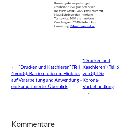
Konsumgüterverpackungen
etablierte. 1998 gründete er die
Innoform GmbH, 2000 gemeinsam mit
Klaus Behringer den Innoform
Testservice, 2004 die Innoform
Coaching und 2010 die Innoform
Consulting.
Referentenprofil →
“Drucken und
←
“Drucken und Kaschieren” (Teil
Kaschieren” (Teil 6
4 von 8): Barrierefolien im Hinblick
von 8): Die
auf Verarbeitung und Anwendung –
Korona-
ein komprimierter Überblick
Vorbehandlung
→
Kommentare