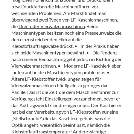
bzw. Druckfarben die Maschinenführer vor
wechselnden Problemen. Am Markt findet man
überwiegend zwei Typen von LF-Kaschiermaschinen,
die
Drei- oder Vierwalzenmaschinen
. Beide
Maschinentypen besitzen noch eine Presseurwalze die
den einzustreichenden Film auf die
Klebstoffauftragswalze drückt. • In der Praxis haben
sich beide Maschinentypen bewährt. • Die Tendenz
nach unserer Beobachtung geht jedoch in Richtung der
Vierwalzenmaschinen. • Moderne LF-Kaschierkleber
laufen auf beiden Maschinentypen problemlos. •
Ältere LF-Klebstoffentwicklungen zeigen für
Vierwalzenmaschinen häufig ein zu geringes dyn.
Panlife. Das ist die Zeit, die dem Maschinenführer zur
Verfügung steht Einstellungen vorzunehmen, bevor er
das Auftragswerk Grundreinigen muss. Der Kaschierer
hat bei der Verarbeitung von LF-Klebstoffen nur eine
„Stellschraube“, die das Kaschierergebnis, was die
Optik angeht, wesentlich beeinflusst, nämlich die
Klebstoffauftragstemperatur! Andere wichtige