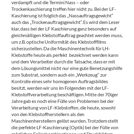
verdampft und die Termini Nass – oder
Trockenkaschierung treffen hier nicht zu. Bei der LF-
Kaschierung ist folglich das „Nassauftragsgewicht“
auch das „Trockenauftragsgewicht“. Es wird dem Leser
klar, dass bei der LF Kaschierung ganz besonders auf
gleichmäßigen Klebstoffauftrag geachtet werden muss,
um z.B. optische Uniformität des Klebstofffilms
sicherzustellen. Da die Maschinentechnik für LH-
Klebstoffe heute als perfekt bezeichnet werden kann
und dem Verarbeiter durch die Tatsache, dass er mit
dem Lösungsmittel nicht nur eine gute Benetzungshilfe
zum Substrat, sondern auch ein „Werkzeug“ zur
Kontrolle eines sehr homogenen Auftragsbildes
besitzt, werden wir uns im Folgenden mit der LF-
Klebstoffverarbeitung beschäftigen. Mitte der 70iger
Jahre gab es noch eine Fülle von Problemen bei der
Verarbeitung von LF-Klebstoffen, die heute, sowohl
von den Klebstoffherstellern als den
Maschinenherstellern gelöst wurden. Trotzdem stellt
die perfekte LF-Kaschierung (Optik) bei der Fülle von
möglichen Folienkombinationen und Druckbildern