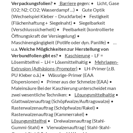
Verpackungsfolien?
•
Barriere
gegen: • Licht, Gase
(O2; N2; CO2; Wasserdampf …) • Gute Optik
(Wechselspiel Kleber – Druckfarbe) • Festigkeit
(Flächenhaftung + Siegelnaht) • Siegelbarkeit
(Verschlusssicherheit) • Peelbarkeit (kontrollierte
Öffnungskraft der Versiegelung) •
Maschinengängigkeit (Potlife oder dyn. Panlife) • …
u.a.
Welche Möglichkeiten zur Herstellung von
Verbundfolien gibt es?
•
Kaschierung
– LF =
Lösemittelfrei – LH = Lösemittelhaltig •
Mehrlagen-
Extrusion (Adhäsions-Promoter)
• LH-Primer (z.B.
PU Kleber o.ä.) • Wässrige-Primer (EAA
Dispersionen) • Primer aus der Schmelze (EAA) •
Maleinsäure Bei der Kaschierung unterscheidet man
zwei wesentliche Techniken: •
Lösungsmittelhaltig
•
Glattwalzenauftrag (Schöpfwalze/Auftragswalze) •
Rasterwalzenauftrag (Schöpfwalze/Rakel) •
Rasterwalzenauftrag (Kammerrakel) •
Lösungsmittelfrei
• Dreiwalzenauftrag (Stahl-
Gummi-Stahl) • Vierwalzenauftrag ( Stahl-Stahl-