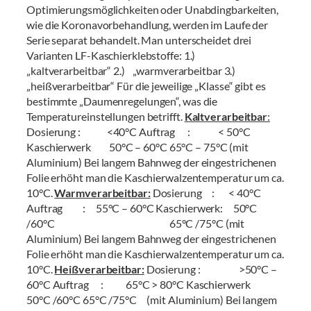
Optimierungsmöglichkeiten oder Unabdingbarkeiten,
wie die Koronavorbehandlung, werden im Laufe der
Serie separat behandelt. Man unterscheidet drei
Varianten LF-Kaschierklebstoffe: 1.)
„kaltverarbeitbar“ 2.) „warmverarbeitbar 3.)
„heißverarbeitbar“ Für die jeweilige „Klasse“ gibt es
bestimmte „Daumenregelungen“, was die
Temperatureinstellungen betrifft.
Kaltverarbeitbar
:
Dosierung : <40°C Auftrag : < 50°C
Kaschierwerk 50°C – 60°C 65°C – 75°C (mit
Aluminium) Bei langem Bahnweg der eingestrichenen
Folie erhöht man die Kaschierwalzentemperatur um ca.
10°C.
Warmverarbeitbar:
Dosierung : < 40°C
Auftrag : 55°C – 60°C Kaschierwerk: 50°C
/60°C 65°C /75°C (mit
Aluminium) Bei langem Bahnweg der eingestrichenen
Folie erhöht man die Kaschierwalzentemperatur um ca.
10°C.
Heißverarbeitbar:
Dosierung : >50°C –
60°C Auftrag : 65°C > 80°C Kaschierwerk
50°C /60°C 65°C /75°C (mit Aluminium) Bei langem