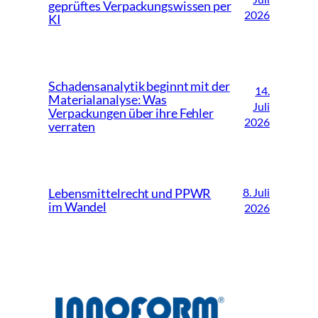
geprüftes Verpackungswissen per
2026
KI
Schadensanalytik beginnt mit der
14.
Materialanalyse: Was
Juli
Verpackungen über ihre Fehler
2026
verraten
8. Juli
Lebensmittelrecht und PPWR
im Wandel
2026