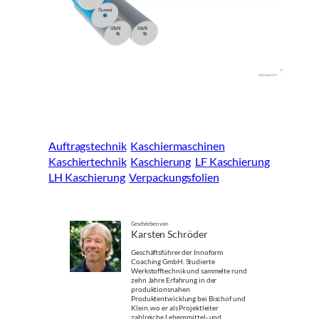
Auftragstechnik
Kaschiermaschinen
Kaschiertechnik
Kaschierung
LF Kaschierung
LH Kaschierung
Verpackungsfolien
Geschrieben von
Karsten Schröder
Geschäftsführer der Innoform
Coaching GmbH. Studierte
Werkstofftechnik und sammelte rund
zehn Jahre Erfahrung in der
produktionsnahen
Produktentwicklung bei Bischof und
Klein, wo er als Projektleiter
zahlreiche Lebensmittel- und