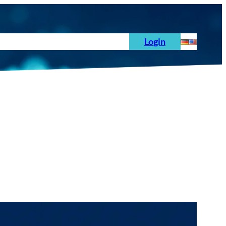
hoden
News
Auftrag
Prüfnormen
Login