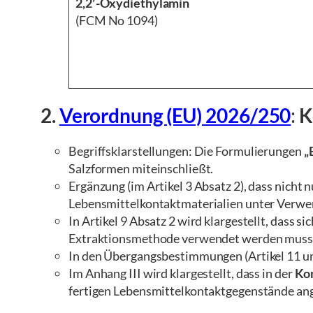
2,2′-Oxydiethylamin
(FCM No 1094)
2.
Verordnung (EU) 2026/250
:
K
Begriffsklarstellungen: Die Formulierungen
„
Salzformen miteinschließt.
Ergänzung (im Artikel 3 Absatz 2), dass nicht 
Lebensmittelkontaktmaterialien unter Verwe
In Artikel 9 Absatz 2 wird klargestellt, dass sic
Extraktionsmethode verwendet werden muss
In den Übergangsbestimmungen (Artikel 11 
Im Anhang III wird klargestellt, dass in der
Kon
fertigen Lebensmittelkontaktgegenstände a