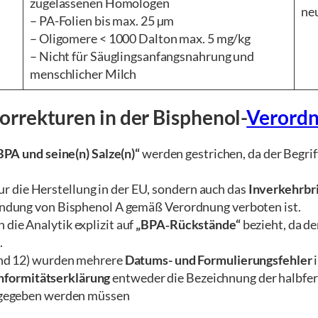
zugelassenen Homologen
ne
– PA-Folien bis max. 25 µm
– Oligomere < 1000 Dalton max. 5 mg/kg
– Nicht für Säuglingsanfangsnahrung und
menschlicher Milch
orrekturen in der Bisphenol-
Verordn
BPA und seine(n) Salze(n)“
werden gestrichen, da der Begrif
nur die Herstellung in der EU, sondern auch das
Inverkehrbr
ndung von Bisphenol A gemäß Verordnung verboten ist.
h die Analytik explizit auf
„BPA‑Rückstände“
bezieht, da de
.
und 12) wurden mehrere
Datums- und Formulierungsfehler
i
formitätserklärung
entweder die Bezeichnung der halbfer
ngegeben werden müssen