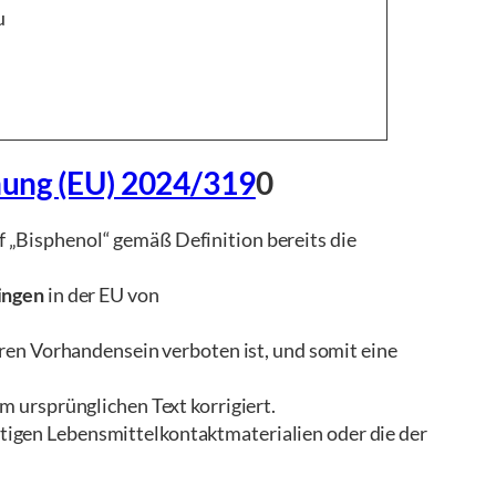
u
ung (EU) 2024/319
0
f „Bisphenol“ gemäß Definition bereits die
ingen
in der EU von
ren Vorhandensein verboten ist, und somit eine
m ursprünglichen Text korrigiert.
tigen Lebensmittelkontaktmaterialien oder die der