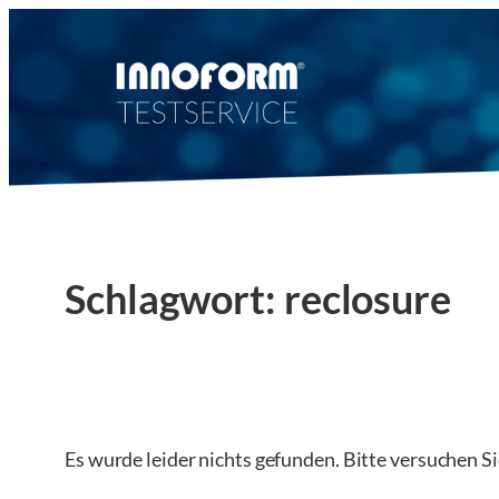
Zum
Inhalt
springen
Schlagwort:
reclosure
Es wurde leider nichts gefunden. Bitte versuchen S