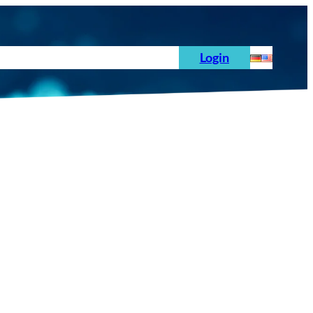
hoden
News
Auftrag
Prüfnormen
Login