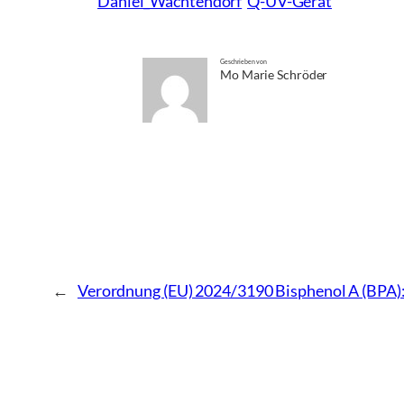
Daniel_Wachtendorf
Q-UV-Gerät
Geschrieben von
Mo Marie Schröder
←
Verordnung (EU) 2024/3190 Bisphenol A (BPA)