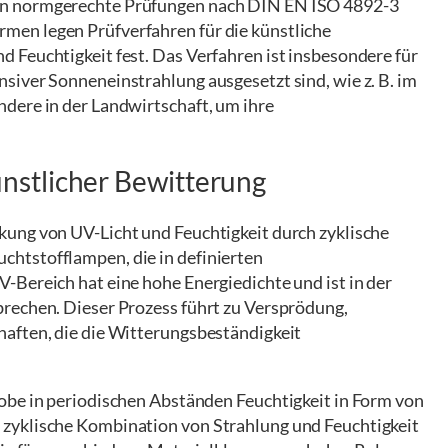
un normgerechte Prüfungen nach DIN EN ISO 4892-3
en legen Prüfverfahren für die künstliche
 Feuchtigkeit fest. Das Verfahren ist insbesondere für
siver Sonneneinstrahlung ausgesetzt sind, wie z. B. im
dere in der Landwirtschaft, um ihre
stlicher Bewitterung
ung von UV-Licht und Feuchtigkeit durch zyklische
htstofflampen, die in definierten
-Bereich hat eine hohe Energiedichte und ist in der
rechen. Dieser Prozess führt zu Versprödung,
aften, die die Witterungsbeständigkeit
obe in periodischen Abständen Feuchtigkeit in Form von
zyklische Kombination von Strahlung und Feuchtigkeit