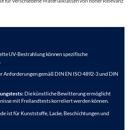
die für verschiedene Materialklassen von hoher Relevanz
.
elte UV-Bestrahlung können spezifische
.
er Anforderungen gemäß DIN EN ISO 4892-3 und DIN
rungstests:
Die künstliche Bewitterung ermöglicht
nisse mit Freilandtests korreliert werden können.
e ist für Kunststoffe, Lacke, Beschichtungen und