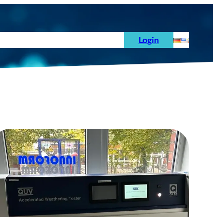
hoden
News
Auftrag
Prüfnormen
Login