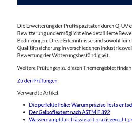
Die Erweiterung der Prüfkapazitäten durch Q-UV 
Bewitterung und ermöglicht eine detaillierte Bewe
Bedingungen. Diese Erkenntnisse sind sowohl für d
Qualitätssicherung in verschiedenen Industriezwe
Bewertung der Witterungsbeständigkeit.
Weitere Prüfungen zu diesen Themengebiet finden 
Zu den Prüfungen
Verwandte Artikel
Die perfekte Folie: Warum präzise Tests ents
Der Gelboflextest nach ASTM F 392
Wasserdampfdurchlässigkeit praxisgerecht pr