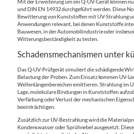
Mit der Erweiterung um ein Q-UV-Gerät können n
und DIN EN 14932 durchgeführt werden. Diese Norm
Bewitterung von Kunststoffen mit UV-Strahlung und
Anwendungen relevant, bei denen Kunststoffe inten
Bauwesen, in der Automobilindustrie oder insbeson
Witterungsbeständigkeit zu testen.
Schadensmechanismen unter kün
Das Q-UV-Prüfgerät simuliert die schädigende Wirk
Belastung der Proben. Zum Einsatz kommen UV-Leuc
Wellenlängenbereichen emittieren. Strahlung im UV
Lage, molekulare Bindungen in Kunststoffen aufzub
Verfärbung oder Verlust der mechanischen Eigensch
beeinträchtigen.
Zusätzlich zur UV-Bestrahlung wird die Materialpr
Kondenswasser oder Sprühnebel ausgesetzt. Diese 