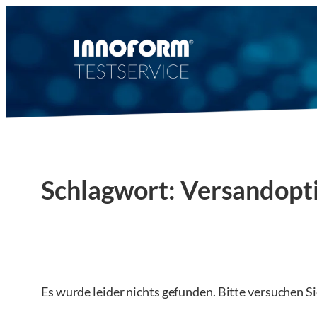
Zum
Inhalt
springen
Schlagwort:
Versandopt
Es wurde leider nichts gefunden. Bitte versuchen S