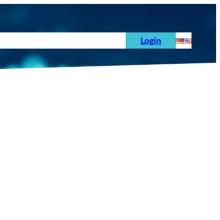
hoden
News
Auftrag
Prüfnormen
Login