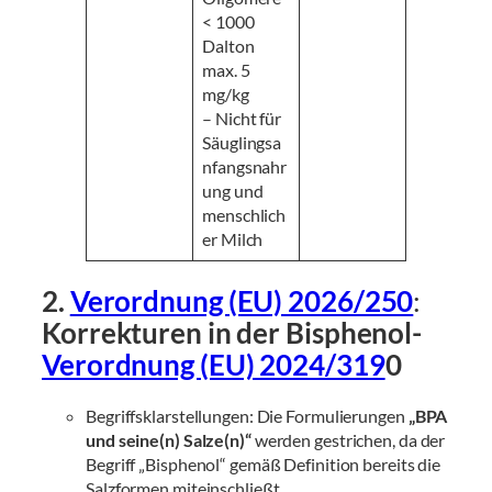
< 1000
Dalton
max. 5
mg/kg
– Nicht für
Säuglingsa
nfangsnahr
ung und
menschlich
er Milch
2.
Verordnung (EU) 2026/250
:
Korrekturen in der Bisphenol-
Verordnung (EU) 2024/319
0
Begriffsklarstellungen: Die Formulierungen
„BPA
und seine(n) Salze(n)“
werden gestrichen, da der
Begriff „Bisphenol“ gemäß Definition bereits die
Salzformen miteinschließt.