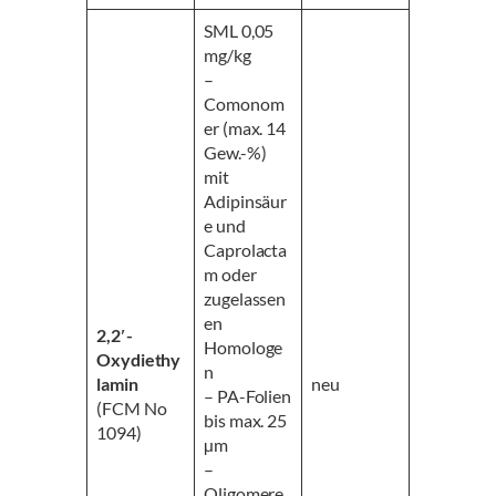
SML 0,05
mg/kg
–
Comonom
er (max. 14
Gew.-%)
mit
Adipinsäur
e und
Caprolacta
m oder
zugelassen
en
2,2′-
Homologe
Oxydiethy
n
lamin
neu
– PA-Folien
(FCM No
bis max. 25
1094)
µm
–
Oligomere