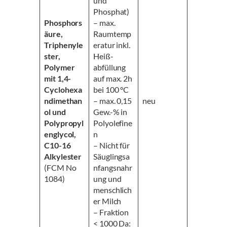
und
Phosphat)
Phosphors
– max.
äure,
Raumtemp
Triphenyle
eratur inkl.
ster,
Heiß-
Polymer
abfüllung
mit 1,4-
auf max. 2h
Cyclohexa
bei 100 °C
ndimethan
– max. 0,15
neu
ol und
Gew.-% in
Polypropyl
Polyolefine
englycol,
n
C10-16
– Nicht für
Alkylester
Säuglingsa
(FCM No
nfangsnahr
1084)
ung und
menschlich
er Milch
– Fraktion
< 1000 Da: