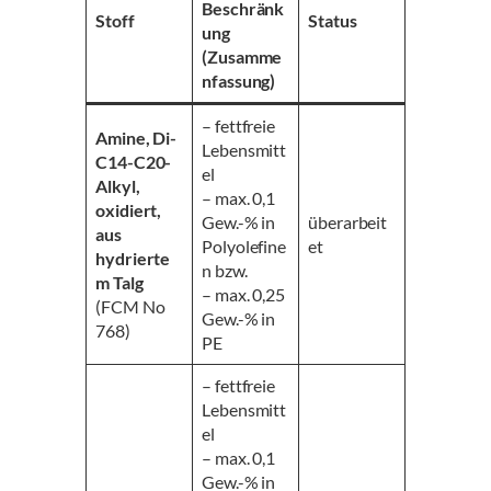
Beschränk
Stoff
Status
ung
(Zusamme
nfassung)
– fettfreie
Amine, Di-
Lebensmitt
C14-C20-
el
Alkyl,
– max. 0,1
oxidiert,
Gew.-% in
überarbeit
aus
Polyolefine
et
hydrierte
n bzw.
m Talg
– max. 0,25
(FCM No
Gew.-% in
768)
PE
– fettfreie
Lebensmitt
el
– max. 0,1
Gew.-% in