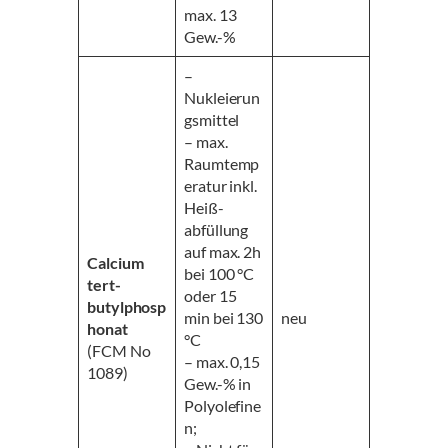
max. 13
Gew.-%
–
Nukleierun
gsmittel
– max.
Raumtemp
eratur inkl.
Heiß-
abfüllung
auf max. 2h
Calcium
bei 100 °C
tert-
oder 15
butylphosp
min bei 130
neu
honat
°C
(FCM No
– max. 0,15
1089)
Gew.-% in
Polyolefine
n;