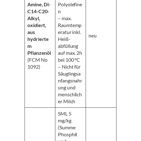
Amine, Di-
Polyolefine
C14-C20-
n
Alkyl,
– max.
oxidiert,
Raumtemp
aus
eratur inkl.
neu
hydrierte
Heiß-
m
abfüllung
Pflanzenöl
auf max. 2h
(FCM No
bei 100 °C
1092)
– Nicht für
Säuglingsa
nfangsnahr
ung und
menschlich
er Milch
SML 5
mg/kg
(Summe
Phosphit