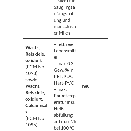
– Nicht für
Säuglingsa
nfangsnahr
ung und
menschlich
er Milch
– fettfreie
Wachs,
Lebensmitt
Reiskleie,
el
oxidiert
– max. 0,3
(FCM No
Gew.-% in
1093)
PET, PLA,
sowie
Hart-PVC
Wachs,
neu
– max.
Reiskleie,
Raumtemp
oxidiert,
eratur inkl.
Calciumsal
Heiß-
z
abfüllung
(FCM No
auf max. 2h
1096)
bei 100 °C