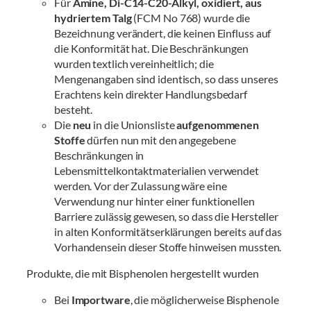
Für
Amine, Di-C14-C20-Alkyl, oxidiert, aus
hydriertem Talg
(FCM No 768) wurde die
Bezeichnung verändert, die keinen Einfluss auf
die Konformität hat. Die Beschränkungen
wurden textlich vereinheitlich; die
Mengenangaben sind identisch, so dass unseres
Erachtens kein direkter Handlungsbedarf
besteht.
Die
neu
in die Unionsliste
aufgenommenen
Stoffe
dürfen nun mit den angegebene
Beschränkungen in
Lebensmittelkontaktmaterialien verwendet
werden. Vor der Zulassung wäre eine
Verwendung nur hinter einer funktionellen
Barriere zulässig gewesen, so dass die Hersteller
in alten Konformitätserklärungen bereits auf das
Vorhandensein dieser Stoffe hinweisen mussten.
Produkte, die mit Bisphenolen hergestellt wurden
Bei
Importware
, die möglicherweise Bisphenole