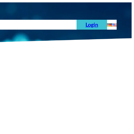
hoden
News
Auftrag
Prüfnormen
Login