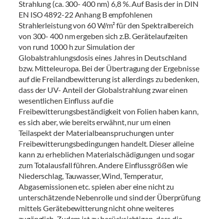
Strahlung (ca. 300- 400 nm) 6,8 %. Auf Basis der in DIN
EN ISO 4892-22 Anhang B empfohlenen
Strahlerleistung von 60 W/m² für den Spektralbereich
von 300- 400 nm ergeben sich z.B. Gerätelaufzeiten
von rund 1000 h zur Simulation der
Globalstrahlungsdosis eines Jahres in Deutschland
bzw. Mitteleuropa. Bei der Übertragung der Ergebnisse
auf die Freilandbewitterung ist allerdings zu bedenken,
dass der UV- Anteil der Globalstrahlung zwar einen
wesentlichen Einfluss auf die
Freibewitterungsbeständigkeit von Folien haben kann,
es sich aber, wie bereits erwähnt, nur um einen
Teilaspekt der Materialbeanspruchungen unter
Freibewitterungsbedingungen handelt. Dieser alleine
kann zu erheblichen Materialschädigungen und sogar
zum Totalausfall führen. Andere Einflussgrößen wie
Niederschlag, Tauwasser, Wind, Temperatur,
Abgasemissionen etc. spielen aber eine nicht zu
unterschätzende Nebenrolle und sind der Überprüfung
mittels Gerätebewitterung nicht ohne weiteres
zugänglich. Zudem ist zu berücksichtigen, dass die