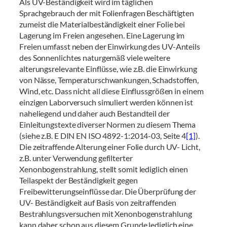
Als UV-Beständigkeit wird im täglichen
Sprachgebrauch der mit Folienfragen Beschäftigten
zumeist die Materialbeständigkeit einer Folie bei
Lagerung im Freien angesehen. Eine Lagerung im
Freien umfasst neben der Einwirkung des UV-Anteils
des Sonnenlichtes naturgemäß viele weitere
alterungsrelevante Einflüsse, wie z.B. die Einwirkung
von Nässe, Temperaturschwankungen, Schadstoffen,
Wind, etc. Dass nicht all diese Einflussgrößen in einem
einzigen Laborversuch simuliert werden können ist
naheliegend und daher auch Bestandteil der
Einleitungstexte diverser Normen zu diesem Thema
(siehe z.B. E DIN EN ISO 4892-1:2014-03, Seite 4
[1]
).
Die zeitraffende Alterung einer Folie durch UV- Licht,
z.B. unter Verwendung gefilterter
Xenonbogenstrahlung, stellt somit lediglich einen
Teilaspekt der Beständigkeit gegen
Freibewitterungseinflüsse dar. Die Überprüfung der
UV- Beständigkeit auf Basis von zeitraffenden
Bestrahlungsversuchen mit Xenonbogenstrahlung
kann daher schon aus diesem Grunde lediglich eine