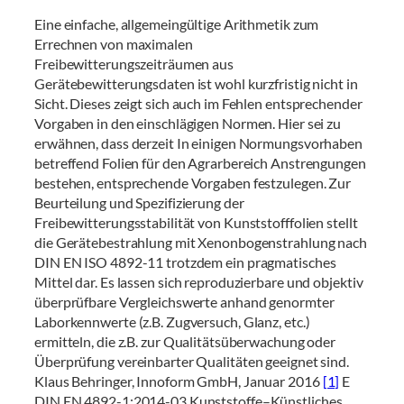
Eine einfache, allgemeingültige Arithmetik zum
Errechnen von maximalen
Freibewitterungszeiträumen aus
Gerätebewitterungsdaten ist wohl kurzfristig nicht in
Sicht. Dieses zeigt sich auch im Fehlen entsprechender
Vorgaben in den einschlägigen Normen. Hier sei zu
erwähnen, dass derzeit In einigen Normungsvorhaben
betreffend Folien für den Agrarbereich Anstrengungen
bestehen, entsprechende Vorgaben festzulegen. Zur
Beurteilung und Spezifizierung der
Freibewitterungsstabilität von Kunststofffolien stellt
die Gerätebestrahlung mit Xenonbogenstrahlung nach
DIN EN ISO 4892-11 trotzdem ein pragmatisches
Mittel dar. Es lassen sich reproduzierbare und objektiv
überprüfbare Vergleichswerte anhand genormter
Laborkennwerte (z.B. Zugversuch, Glanz, etc.)
ermitteln, die z.B. zur Qualitätsüberwachung oder
Überprüfung vereinbarter Qualitäten geeignet sind.
Klaus Behringer, Innoform GmbH, Januar 2016
[1]
E
DIN EN 4892-1:2014-03 Kunststoffe–Künstliches