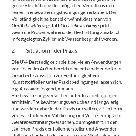
grobe Abschätzung des möglichen Verhaltens unter
realen Freibewitterungsbedingungen erlauben. Der
Vollständigkeit halber sei erwähnt, dass man von
Geräte
bewitterung
statt Geräte
bestrahlung
spricht,
wenn die Proben während der Bestrahlung zusätzlich
in festgelegten Zyklen mit Wasser besprüht werden.
2 Situation in der Praxis
Die UV- Beständigkeit spielt bei vielen Anwendungen
von Folien im Außenbereich eine entscheidende Rolle.
Gesicherte Aussagen zur Beständigkeit von
Kunststofffolien unter Praxisbedingungen lassen sich,
o.g. Aussagen folgend, nur aus
Freibewitterungsversuchen unter Realbedingungen
ermitteln. Freibewitterungsversuche sind langwierig
und werden daher in der Praxis nur selten, z.B. in Form
von Fallstudien zur Validierung und Verifizierung von
Gerätebestrahlungsversuchen, durchgeführt. In der
täglichen Praxis der Folienhersteller und Anwender
stellt sich häufig die Frage nach einer Möglichkeit zur