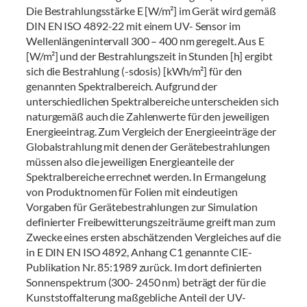
Die Bestrahlungsstärke E [W/m²] im Gerät wird gemäß
DIN EN ISO 4892-22 mit einem UV- Sensor im
Wellenlängenintervall 300 – 400 nm geregelt. Aus E
[W/m²] und der Bestrahlungszeit in Stunden [h] ergibt
sich die Bestrahlung (-sdosis) [kWh/m²] für den
genannten Spektralbereich. Aufgrund der
unterschiedlichen Spektralbereiche unterscheiden sich
naturgemäß auch die Zahlenwerte für den jeweiligen
Energieeintrag. Zum Vergleich der Energieeinträge der
Globalstrahlung mit denen der Gerätebestrahlungen
müssen also die jeweiligen Energieanteile der
Spektralbereiche errechnet werden. In Ermangelung
von Produktnomen für Folien mit eindeutigen
Vorgaben für Gerätebestrahlungen zur Simulation
definierter Freibewitterungszeiträume greift man zum
Zwecke eines ersten abschätzenden Vergleiches auf die
in E DIN EN ISO 4892, Anhang C1 genannte CIE-
Publikation Nr. 85:1989 zurück. Im dort definierten
Sonnenspektrum (300- 2450 nm) beträgt der für die
Kunststoffalterung maßgebliche Anteil der UV-