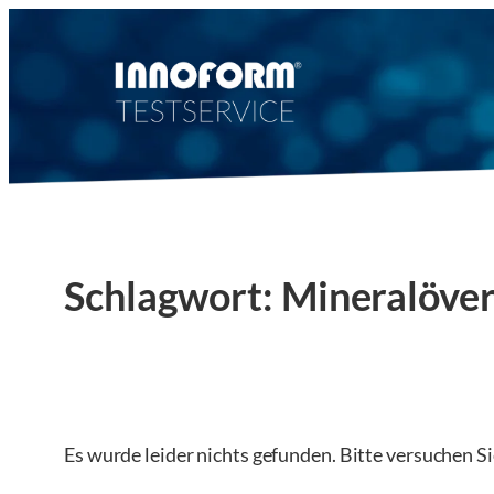
Zum
Inhalt
springen
Schlagwort:
Mineralöve
Es wurde leider nichts gefunden. Bitte versuchen S