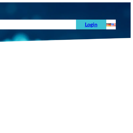
hoden
News
Auftrag
Prüfnormen
Login