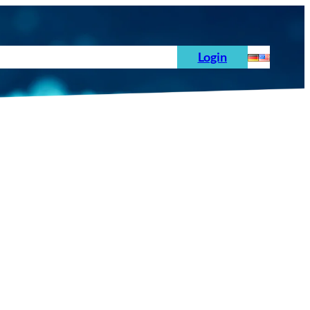
hoden
News
Auftrag
Prüfnormen
Login