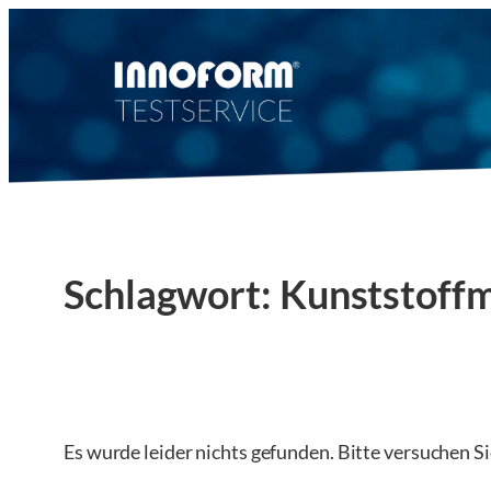
Zum
Inhalt
springen
Schlagwort:
Kunststoffm
Es wurde leider nichts gefunden. Bitte versuchen S