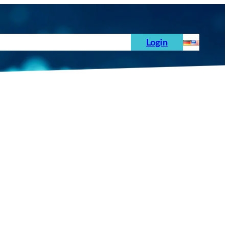
hoden
News
Auftrag
Prüfnormen
Login