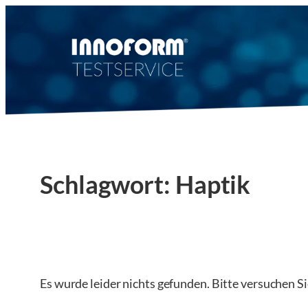
Zum
Inhalt
springen
Schlagwort:
Haptik
Es wurde leider nichts gefunden. Bitte versuchen S