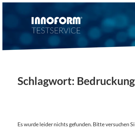
Zum
Inhalt
springen
Schlagwort:
Bedruckung
Es wurde leider nichts gefunden. Bitte versuchen S