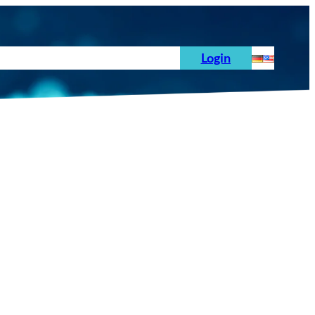
hoden
News
Auftrag
Prüfnormen
Login