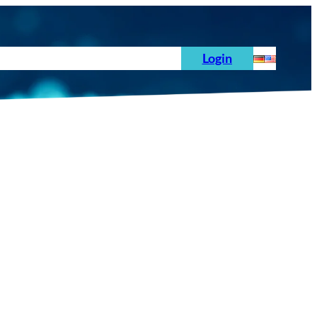
hoden
News
Auftrag
Prüfnormen
Login