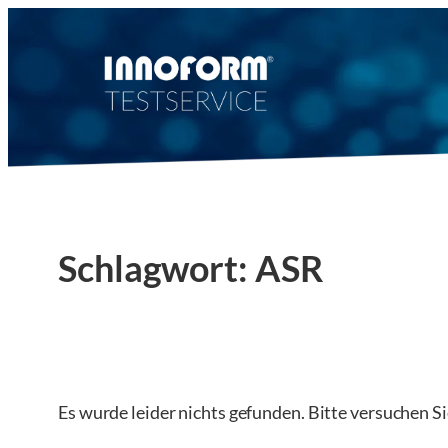
Zum
Inhalt
springen
Schlagwort:
ASR
Es wurde leider nichts gefunden. Bitte versuchen S