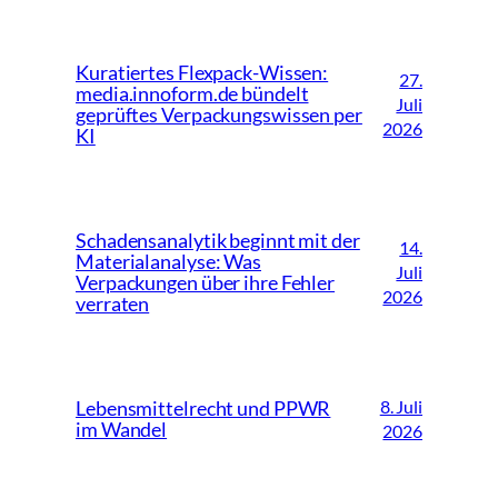
Kuratiertes Flexpack-Wissen:
27.
media.innoform.de bündelt
Juli
geprüftes Verpackungswissen per
2026
KI
Schadensanalytik beginnt mit der
14.
Materialanalyse: Was
Juli
Verpackungen über ihre Fehler
2026
verraten
8. Juli
Lebensmittelrecht und PPWR
im Wandel
2026