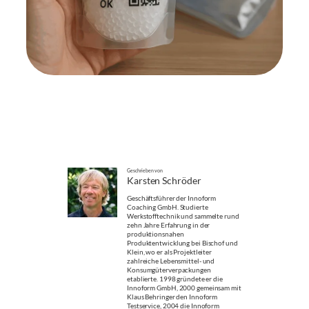
Geschrieben von
Karsten Schröder
Geschäftsführer der Innoform
Coaching GmbH. Studierte
Werkstofftechnik und sammelte rund
zehn Jahre Erfahrung in der
produktionsnahen
Produktentwicklung bei Bischof und
Klein, wo er als Projektleiter
zahlreiche Lebensmittel- und
Konsumgüterverpackungen
etablierte. 1998 gründete er die
Innoform GmbH, 2000 gemeinsam mit
Klaus Behringer den Innoform
Testservice, 2004 die Innoform