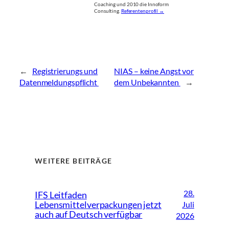
Coaching und 2010 die Innoform
Consulting.
Referentenprofil →
←
Registrierungs und
NIAS – keine Angst vor
Datenmeldungspflicht
dem Unbekannten
→
WEITERE BEITRÄGE
28.
IFS Leitfaden
Lebensmittelverpackungen jetzt
Juli
auch auf Deutsch verfügbar
2026