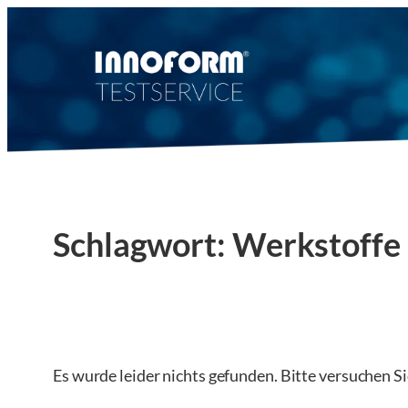
Zum
Inhalt
springen
Schlagwort:
Werkstoffe
Es wurde leider nichts gefunden. Bitte versuchen S