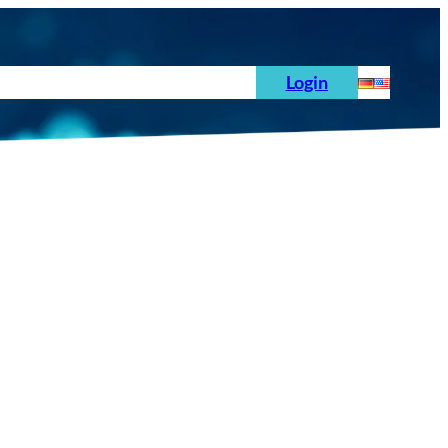
hoden
News
Auftrag
Prüfnormen
Login