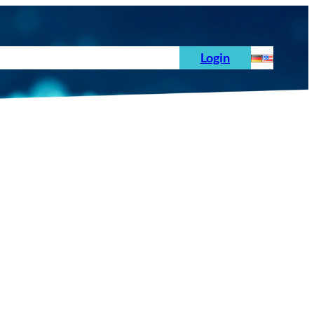
hoden
News
Auftrag
Prüfnormen
Login