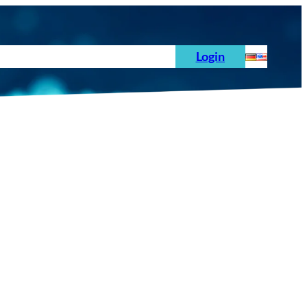
hoden
News
Auftrag
Prüfnormen
Login