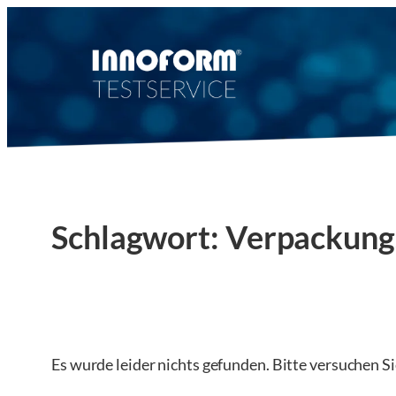
Zum
Inhalt
springen
Schlagwort:
Verpackung
Es wurde leider nichts gefunden. Bitte versuchen S