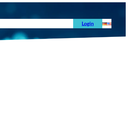
hoden
News
Auftrag
Prüfnormen
Login