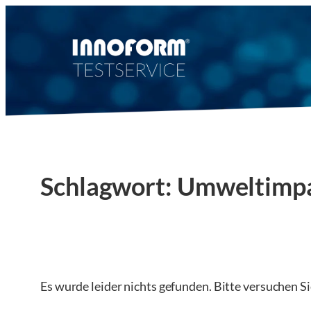
Zum
Inhalt
springen
Schlagwort:
Umweltimp
Es wurde leider nichts gefunden. Bitte versuchen S