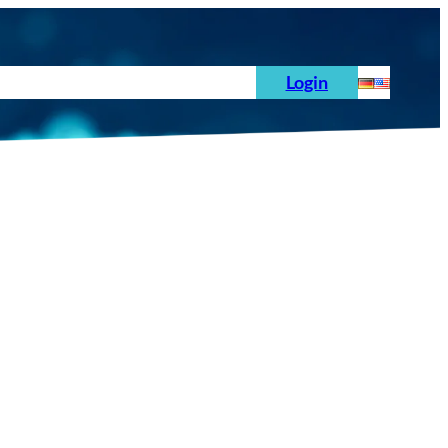
hoden
News
Auftrag
Prüfnormen
Login