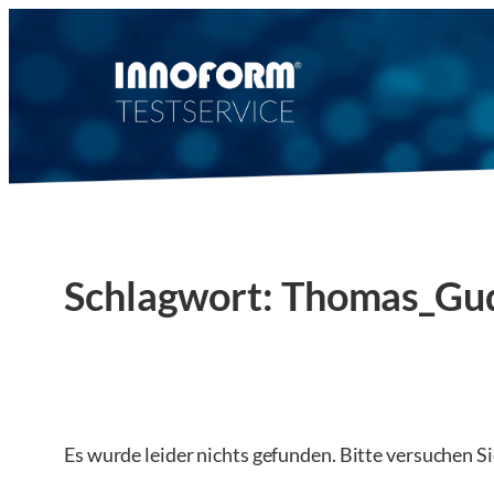
Zum
Inhalt
springen
Schlagwort:
Thomas_Gu
Es wurde leider nichts gefunden. Bitte versuchen S