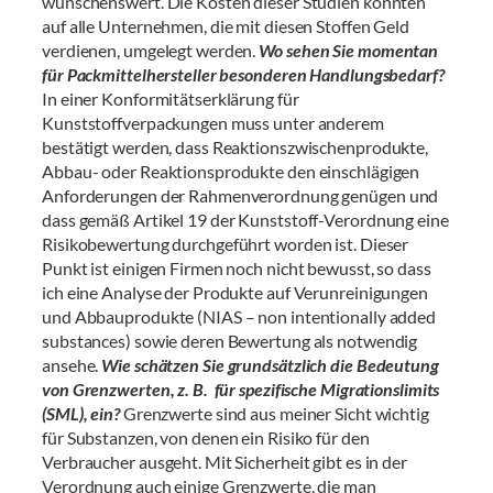
wünschenswert. Die Kosten dieser Studien könnten
auf alle Unternehmen, die mit diesen Stoffen Geld
verdienen, umgelegt werden.
Wo sehen Sie momentan
für Packmittelhersteller besonderen Handlungsbedarf?
In einer Konformitätserklärung für
Kunststoffverpackungen muss unter anderem
bestätigt werden, dass Reaktionszwischenprodukte,
Abbau- oder Reaktionsprodukte den einschlägigen
Anforderungen der Rahmenverordnung genügen und
dass gemäß Artikel 19 der Kunststoff-Verordnung eine
Risikobewertung durchgeführt worden ist. Dieser
Punkt ist einigen Firmen noch nicht bewusst, so dass
ich eine Analyse der Produkte auf Verunreinigungen
und Abbauprodukte (NIAS – non intentionally added
substances) sowie deren Bewertung als notwendig
ansehe.
Wie schätzen Sie grundsätzlich die Bedeutung
von Grenzwerten, z. B. für spezifische Migrationslimits
(SML), ein?
Grenzwerte sind aus meiner Sicht wichtig
für Substanzen, von denen ein Risiko für den
Verbraucher ausgeht. Mit Sicherheit gibt es in der
Verordnung auch einige Grenzwerte, die man