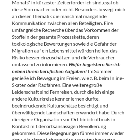
Monats“ in kürzester Zeit erforderlich sind, egal ob
diese Sinn machen oder nicht. Besonders bewegt mich
an dieser Thematik die manchmal mangelnde
Kommunikation zwischen allen Beteiligten. Eine
umfangreiche Recherche über das Vorkommen der
Stoffe in der gesamte Prozesskette, deren
toxikologische Bewertungen sowie die Gefahr der
Migration auf ein Lebensmittel würden helfen, das
Risiko besser einzuschätzen und die Verbraucher
umfassend zu informieren.
Wofür begeistern Sie sich
neben Ihrem beruflichen Aufgaben?
Im Sommer
genieße ich Bewegung im Freien, wie z. B. beim Inline-
Skaten oder Radfahren. Eine weitere große
Leidenschaft sind Fernreisen, durch die ich einige
andere Kulturkreise kennenlernen durfte,
beeindruckende Kulturschätze besichtigt und
überwältigende Landschaften erwandert habe. Durch
die eigene Organisation vor Ort bin ich oftmals in
Kontakt mit der ortsansässigen Bevölkerung
gekommen. Diese Begegnungen führen immer wieder
dazu, die eigene Lebensweise erneut zu bewerten.