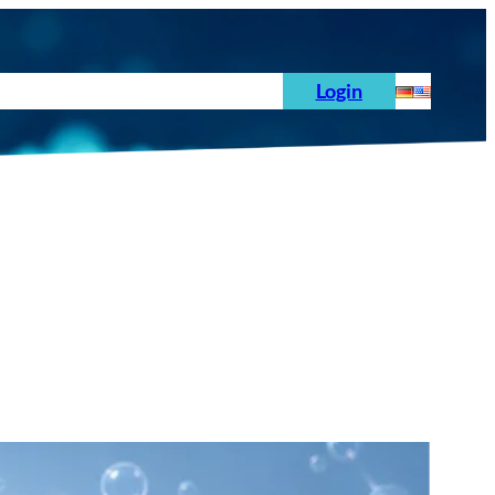
hoden
News
Auftrag
Prüfnormen
Login