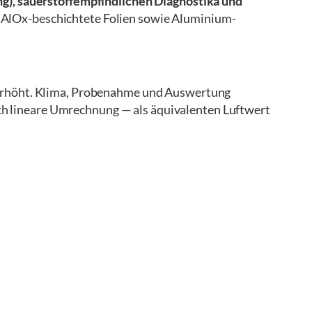
), sauerstoffempfindlichen Diagnostika und
er AlOx-beschichtete Folien sowie Aluminium-
₂ erhöht. Klima, Probenahme und Auswertung
ch lineare Umrechnung — als äquivalenten Luftwert