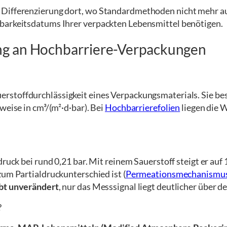
Differenzierung dort, wo Standardmethoden nicht mehr ausr
tbarkeitsdatums Ihrer verpackten Lebensmittel benötigen.
ng an Hochbarriere-Verpackungen
erstoffdurchlässigkeit eines Verpackungsmaterials. Sie besc
weise in cm³/(m²·d·bar). Bei
Hochbarrierefolien
liegen die W
druck bei rund 0,21 bar. Mit reinem Sauerstoff steigt er au
zum Partialdruckunterschied ist (
Permeationsmechanismu
ibt unverändert
, nur das Messsignal liegt deutlicher über
?