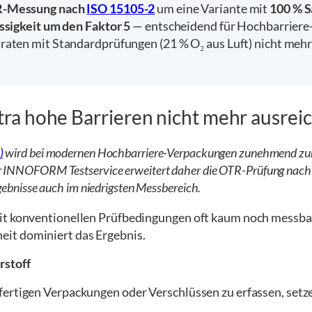
-Messung nach
ISO 15105-2
um eine Variante mit
100 % S
sigkeit um den Faktor 5
— entscheidend für Hochbarriere
en mit Standardprüfungen (21 % O₂ aus Luft) nicht mehr z
ra hohe Barrieren nicht mehr ausrei
)
wird bei modernen Hochbarriere-Verpackungen zunehmend zur
er INNOFORM Testservice erweitert daher die OTR-Prüfung nach
rgebnisse auch im niedrigsten Messbereich.
it konventionellen Prüfbedingungen oft kaum noch messbar
it dominiert das Ergebnis.
rstoff
fertigen Verpackungen oder Verschlüssen zu erfassen, setz