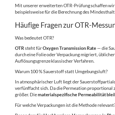
Mit unserer erweiterten OTR-Prüfung schaffen wir 
beispielsweise für die Berechnung des Mindesthal
Häufige Fragen zur OTR-Messu
Was bedeutet OTR?
OTR
steht für
Oxygen Transmission Rate
— die Sau
durch eine Folie oder Verpackung migriert, üblicher
Auflösungsgrenze klassischer Verfahren.
Warum 100 % Sauerstoff statt Umgebungsluft?
In atmosphärischer Luft liegt der Sauerstoffpartial
verfünffacht sich. Da die Permeation proportional 
größer. Die
materialspezifische Permeabilität ble
Für welche Verpackungen ist die Methode relevant