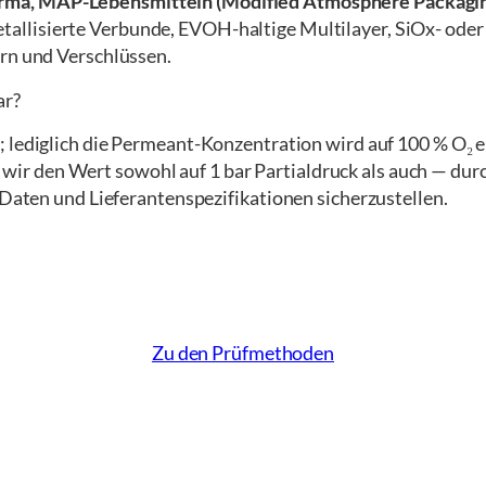
rma, MAP-Lebensmitteln (Modified Atmosphere Packaging
metallisierte Verbunde, EVOH-haltige Multilayer, SiOx- od
ern und Verschlüssen.
ar?
2
; lediglich die Permeant-Konzentration wird auf 100 % O
r den Wert sowohl auf 1 bar Partialdruck als auch — dur
 Daten und Lieferantenspezifikationen sicherzustellen.
Zu den Prüfmethoden