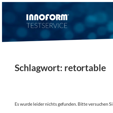
Zum
Inhalt
springen
Schlagwort:
retortable
Es wurde leider nichts gefunden. Bitte versuchen S