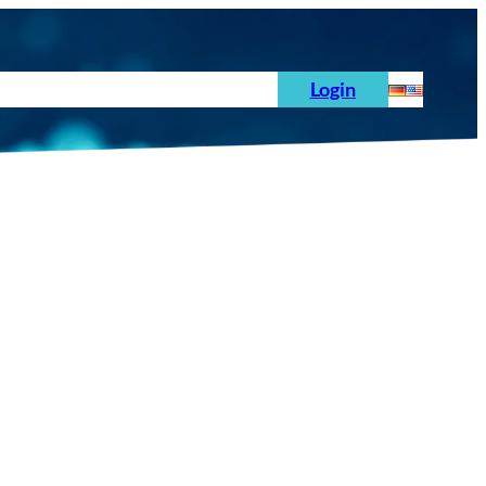
hoden
News
Auftrag
Prüfnormen
Login