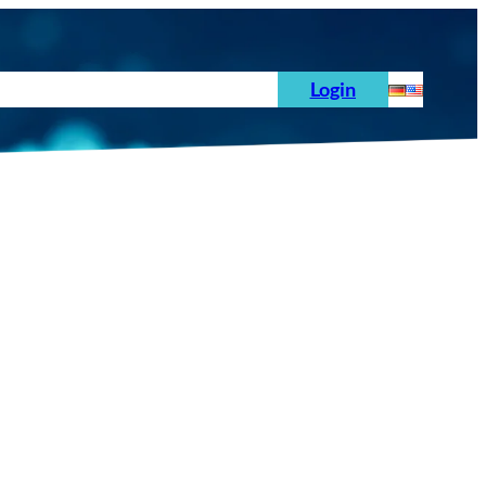
hoden
News
Auftrag
Prüfnormen
Login