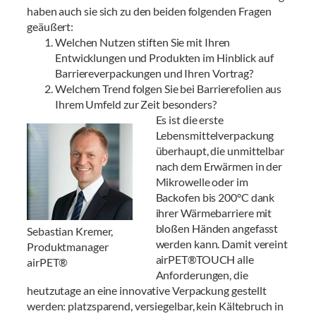
haben auch sie sich zu den beiden folgenden Fragen
geäußert:
Welchen Nutzen stiften Sie mit Ihren
Entwicklungen und Produkten im Hinblick auf
Barriereverpackungen und Ihren Vortrag?
Welchem Trend folgen Sie bei Barrierefolien aus
Ihrem Umfeld zur Zeit besonders?
Es ist die erste
Lebensmittelverpackung
überhaupt, die unmittelbar
nach dem Erwärmen in der
Mikrowelle oder im
Backofen bis 200°C dank
ihrer Wärmebarriere mit
bloßen Händen angefasst
Sebastian Kremer,
werden kann. Damit vereint
Produktmanager
airPET®TOUCH alle
airPET®
Anforderungen, die
heutzutage an eine innovative Verpackung gestellt
werden: platzsparend, versiegelbar, kein Kältebruch in