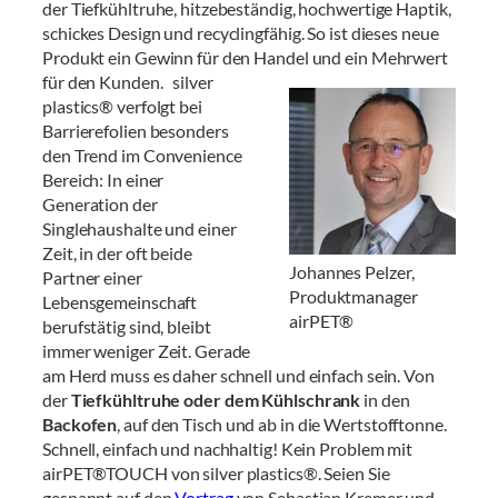
der Tiefkühltruhe, hitzebeständig, hochwertige Haptik,
schickes Design und recyclingfähig. So ist dieses neue
Produkt ein Gewinn für den Handel und ein Mehrwert
für den Kunden.
silver
plastics® verfolgt bei
Barrierefolien besonders
den Trend im Convenience
Bereich: In einer
Generation der
Singlehaushalte und einer
Zeit, in der oft beide
Johannes Pelzer,
Partner einer
Produktmanager
Lebensgemeinschaft
airPET®
berufstätig sind, bleibt
immer weniger Zeit. Gerade
am Herd muss es daher schnell und einfach sein. Von
der
Tiefkühltruhe oder dem Kühlschrank
in den
Backofen
, auf den Tisch und ab in die Wertstofftonne.
Schnell, einfach und nachhaltig! Kein Problem mit
airPET®TOUCH von silver plastics®. Seien Sie
gespannt auf den
Vortrag
von Sebastian Kremer und