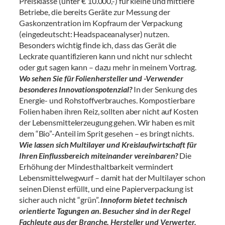
Preisklasse (unter € 10.000,-) für kleine und mittlere
Betriebe, die bereits Geräte zur Messung der
Gaskonzentration im Kopfraum der Verpackung
(eingedeutscht: Headspaceanalyser) nutzen.
Besonders wichtig finde ich, dass das Gerät die
Leckrate quantifizieren kann und nicht nur schlecht
oder gut sagen kann – dazu mehr in meinem Vortrag.
Wo sehen Sie für Folienhersteller und -Verwender
besonderes Innovationspotenzial?
In der Senkung des
Energie- und Rohstoffverbrauches. Kompostierbare
Folien haben ihren Reiz, sollten aber nicht auf Kosten
der Lebensmittelerzeugung gehen. Wir haben es mit
dem “Bio”-Anteil im Sprit gesehen – es bringt nichts.
Wie lassen sich Multilayer und Kreislaufwirtschaft für
Ihren Einflussbereich miteinander vereinbaren?
Die
Erhöhung der Mindesthaltbarkeit vermindert
Lebensmittelwegwurf – damit hat der Multilayer schon
seinen Dienst erfüllt, und eine Papierverpackung ist
sicher auch nicht “grün”.
Innoform bietet technisch
orientierte Tagungen an. Besucher sind in der Regel
Fachleute aus der Branche, Hersteller und Verwerter.