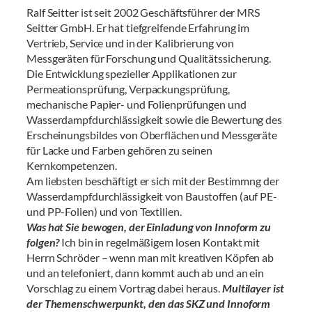
Ralf Seitter ist seit 2002 Geschäftsführer der MRS
Seitter GmbH. Er hat tiefgreifende Erfahrung im
Vertrieb, Service und in der Kalibrierung von
Messgeräten für Forschung und Qualitätssicherung.
Die Entwicklung spezieller Applikationen zur
Permeationsprüfung, Verpackungsprüfung,
mechanische Papier- und Folienprüfungen und
Wasserdampfdurchlässigkeit sowie die Bewertung des
Erscheinungsbildes von Oberflächen und Messgeräte
für Lacke und Farben gehören zu seinen
Kernkompetenzen.
Am liebsten beschäftigt er sich mit der Bestimmng der
Wasserdampfdurchlässigkeit von Baustoffen (auf PE-
und PP-Folien) und von Textilien.
Was hat Sie bewogen, der Einladung von Innoform zu
folgen?
Ich bin in regelmäßigem losen Kontakt mit
Herrn Schröder – wenn man mit kreativen Köpfen ab
und an telefoniert, dann kommt auch ab und an ein
Vorschlag zu einem Vortrag dabei heraus.
Multilayer ist
der Themenschwerpunkt, den das SKZ und Innoform