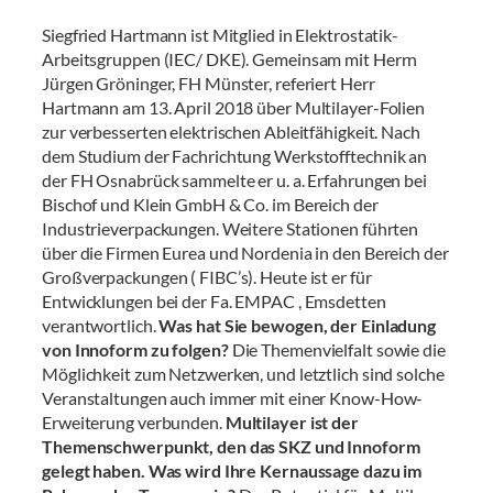
Siegfried Hartmann ist Mitglied in Elektrostatik-
Arbeitsgruppen (IEC/ DKE). Gemeinsam mit Herrn
Jürgen Gröninger, FH Münster, referiert Herr
Hartmann am 13. April 2018 über Multilayer-Folien
zur verbesserten elektrischen Ableitfähigkeit. Nach
dem Studium der Fachrichtung Werkstofftechnik an
der FH Osnabrück sammelte er u. a. Erfahrungen bei
Bischof und Klein GmbH & Co. im Bereich der
Industrieverpackungen. Weitere Stationen führten
über die Firmen Eurea und Nordenia in den Bereich der
Großverpackungen ( FIBC’s). Heute ist er für
Entwicklungen bei der Fa. EMPAC , Emsdetten
verantwortlich.
Was hat Sie bewogen, der Einladung
von Innoform zu folgen?
Die Themenvielfalt sowie die
Möglichkeit zum Netzwerken, und letztlich sind solche
Veranstaltungen auch immer mit einer Know-How-
Erweiterung verbunden.
Multilayer ist der
Themenschwerpunkt, den das SKZ und Innoform
gelegt haben. Was wird Ihre Kernaussage dazu im