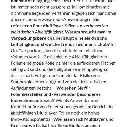
Rahmen der Tagung sein?
Das Potential für Multilayer
ist immer noch nicht ausgereizt, in Kombination mit
nicht nahe liegenden Verfahren ergeben sich manchmal
überraschenderweise neue Anwendungen.
Sie
referieren über
Multilayer-Folien zur verbesserten
elektrischen Ableitfähigkeit.
Warum braucht man im
Verpackungsbereich überhaupt eine elektrische
Leitfähigkeit und welche Trends zeichnen sich ab?
Im
Großverpackungsbereich, mit Inlinern mit einem
Volumen von 1 – 2 m³, spielt die Ableitfähigkeit der
Folien eine große Rolle, da hier die aufladbaren Flächen
sehr groß sind und die Füllgüter sehr feinpulvrig, so
dass je nach Füllgut und Umfeld das Risiko von
Staubexplosionen aufgrund von elektrostatischen
Aufladungen besteht.
Wo sehen Sie für
Folienhersteller und -Verwender besonderes
Innovationspotenzial?
Wir als Anwender und
Konfektionäre von Folien sehen gerade im Bereich der
ableitfähigen Multilayer-Folien noch ein hohes
Innovationspotential.
Wie lassen sich Multilayer und
Kreislaufwirtschaft für Ihren Einflussbereich