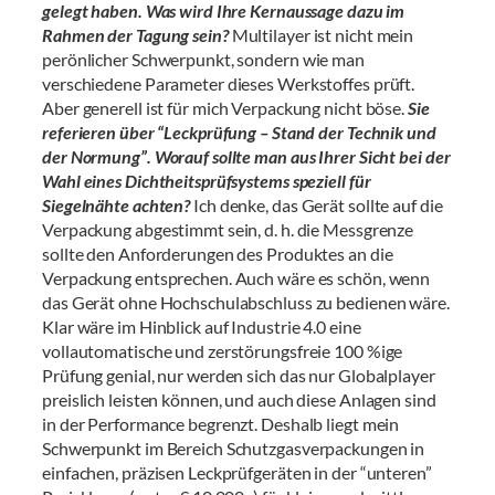
gelegt haben. Was wird Ihre Kernaussage dazu im
Rahmen der Tagung sein?
Multilayer ist nicht mein
perönlicher Schwerpunkt, sondern wie man
verschiedene Parameter dieses Werkstoffes prüft.
Aber generell ist für mich Verpackung nicht böse.
Sie
referieren über “Leckprüfung – Stand der Technik und
der Normung”. Worauf sollte man aus Ihrer Sicht bei der
Wahl eines Dichtheitsprüfsystems speziell für
Siegelnähte achten?
Ich denke, das Gerät sollte auf die
Verpackung abgestimmt sein, d. h. die Messgrenze
sollte den Anforderungen des Produktes an die
Verpackung entsprechen. Auch wäre es schön, wenn
das Gerät ohne Hochschulabschluss zu bedienen wäre.
Klar wäre im Hinblick auf Industrie 4.0 eine
vollautomatische und zerstörungsfreie 100 %ige
Prüfung genial, nur werden sich das nur Globalplayer
preislich leisten können, und auch diese Anlagen sind
in der Performance begrenzt. Deshalb liegt mein
Schwerpunkt im Bereich Schutzgasverpackungen in
einfachen, präzisen Leckprüfgeräten in der “unteren”