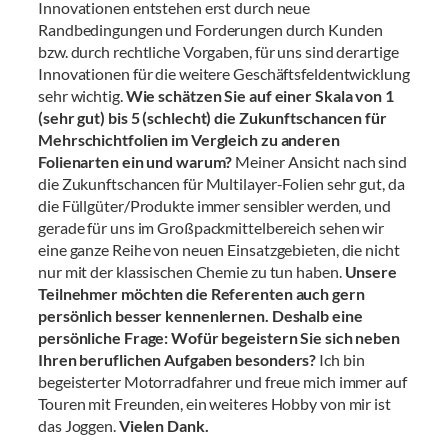
Innovationen entstehen erst durch neue
Randbedingungen und Forderungen durch Kunden
bzw. durch rechtliche Vorgaben, für uns sind derartige
Innovationen für die weitere Geschäftsfeldentwicklung
sehr wichtig.
Wie schätzen Sie auf einer Skala von 1
(sehr gut) bis 5 (schlecht) die Zukunftschancen für
Mehrschichtfolien im Vergleich zu anderen
Folienarten ein und warum?
Meiner Ansicht nach sind
die Zukunftschancen für Multilayer-Folien sehr gut, da
die Füllgüter/Produkte immer sensibler werden, und
gerade für uns im Großpackmittelbereich sehen wir
eine ganze Reihe von neuen Einsatzgebieten, die nicht
nur mit der klassischen Chemie zu tun haben.
Unsere
Teilnehmer möchten die Referenten auch gern
persönlich besser kennenlernen. Deshalb eine
persönliche Frage: Wofür begeistern Sie sich neben
Ihren beruflichen Aufgaben besonders?
Ich bin
begeisterter Motorradfahrer und freue mich immer auf
Touren mit Freunden, ein weiteres Hobby von mir ist
das Joggen.
Vielen Dank.