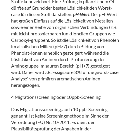
Stoffe kennzeichnet. Eine Prüfung in pflanzlichem Öl
dürfte auf Grund der besten Löslichkeit den Worst-
case für diesen Stoff darstellen.
pH-Wert
Der pH-Wert
hat großen Einfluss auf die Löslichkeit von Metallen
sowie einer Reihe von organischen Verbindungen (z.B.
mit leicht protonierbaren funktionellen Gruppen wie
Carboxyl-gruppen). So ist die Löslichkeit von Phenolen
im alkalischen Milieu (pH>7) durch Bildung von
Phenolat-Ionen erheblich gesteigert, während die
Löslichkeit von Aminen durch Protonierung der
Aminogruppe im sauren Bereich (pH<7) gesteigert
wird. Daher wird z.B. Essigsäure 3% für die „worst-case
Analyse“ von primären aromatischen Aminen
herangezogen.
4 Migrationsscreening oder 10ppb-Screening
Das Migrationsscreening, auch 10 ppb-Screening
genannt, ist keine Screeningmethode im Sinne der
Verordnung (EU) Nr. 10/2011. Es dient der
Plausibilitätsprüfung der Angaben in der