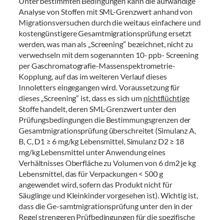
Unter bestimmten Bedingungen kann die aufwändige
Analyse von Stoffen mit SML-Grenzwert anhand von
Migrationsversuchen durch die weitaus einfachere und
kostengünstigere Gesamtmigrationsprüfung ersetzt
werden, was man als „Screening“ bezeichnet, nicht zu
verwechseln mit dem sogenannten 10- ppb- Screening
per Gaschromatografie-Massenspektrometrie-
Kopplung, auf das im weiteren Verlauf dieses
Innoletters eingegangen wird. Voraussetzung für
dieses „Screening“ ist, dass es sich um
nichtflüchtige
Stoffe handelt, deren SML-Grenzwert unter den
Prüfungsbedingungen die Bestimmungsgrenzen der
Gesamtmigrationsprüfung überschreitet (Simulanz A,
B, C, D1 ≥ 6 mg/kg Lebensmittel, Simulanz D2 ≥ 18
mg/kg Lebensmittel unter Anwendung eines
Verhältnisses Oberfläche zu Volumen von 6 dm2 je kg
Lebensmittel, das für Verpackungen < 500 g
angewendet wird, sofern das Produkt nicht für
Säuglinge und Kleinkinder vorgesehen ist). Wichtig ist,
dass die Ge-samtmigrationsprüfung unter den in der
Regel strengeren Prüfbedingungen für die spezifische