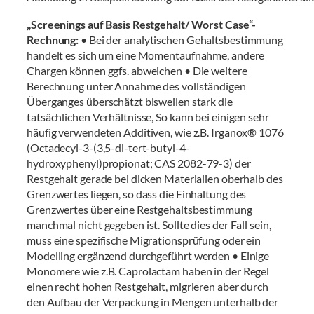
„Screenings auf Basis Restgehalt/ Worst Case“-
Rechnung:
• Bei der analytischen Gehaltsbestimmung
handelt es sich um eine Momentaufnahme, andere
Chargen können ggfs. abweichen • Die weitere
Berechnung unter Annahme des vollständigen
Überganges überschätzt bisweilen stark die
tatsächlichen Verhältnisse, So kann bei einigen sehr
häufig verwendeten Additiven, wie z.B. Irganox® 1076
(Octadecyl-3-(3,5-di-tert-butyl-4-
hydroxyphenyl)propionat; CAS 2082-79-3) der
Restgehalt gerade bei dicken Materialien oberhalb des
Grenzwertes liegen, so dass die Einhaltung des
Grenzwertes über eine Restgehaltsbestimmung
manchmal nicht gegeben ist. Sollte dies der Fall sein,
muss eine spezifische Migrationsprüfung oder ein
Modelling ergänzend durchgeführt werden • Einige
Monomere wie z.B. Caprolactam haben in der Regel
einen recht hohen Restgehalt, migrieren aber durch
den Aufbau der Verpackung in Mengen unterhalb der