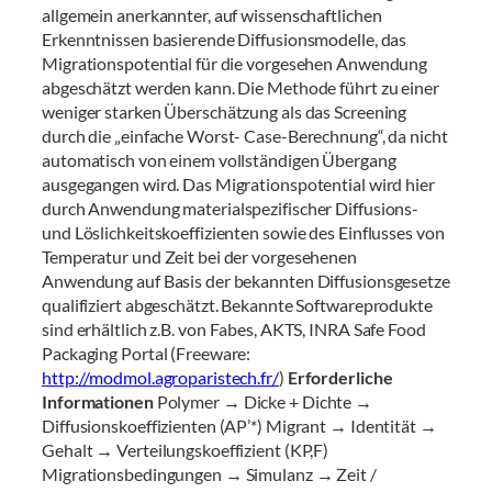
allgemein anerkannter, auf wissenschaftlichen
Erkenntnissen basierende Diffusionsmodelle, das
Migrationspotential für die vorgesehen Anwendung
abgeschätzt werden kann. Die Methode führt zu einer
weniger starken Überschätzung als das Screening
durch die „einfache Worst- Case-Berechnung“, da nicht
automatisch von einem vollständigen Übergang
ausgegangen wird. Das Migrationspotential wird hier
durch Anwendung materialspezifischer Diffusions-
und Löslichkeitskoeffizienten sowie des Einflusses von
Temperatur und Zeit bei der vorgesehenen
Anwendung auf Basis der bekannten Diffusionsgesetze
qualifiziert abgeschätzt. Bekannte Softwareprodukte
sind erhältlich z.B. von Fabes, AKTS, INRA Safe Food
Packaging Portal (Freeware:
http://modmol.agroparistech.fr/
)
Erforderliche
Informationen
Polymer → Dicke + Dichte →
Diffusionskoeffizienten (AP’*) Migrant → Identität →
Gehalt → Verteilungskoeffizient (KP,F)
Migrationsbedingungen → Simulanz → Zeit /