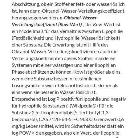
Abschätzung, ob ein Stoff eher fett- oder wasserlöslich
ist, kann der
n
-Oktanol-Wasser-Verteilungskoeffizient
herangezogen werden.
n-Oktanol-Wasser-
Verteilungskoeffizient (Kow-Wert)
„Der
Kow
-Wert ist
ein Modellmaß für das Verhältnis zwischen Lipophilie
(Fettlöslichkeit) und Hydrophilie (Wasserlöslichkeit)
einer Substanz. Die Erwartung ist, mit Hilfe des
Oktanol-Wasser-Verteilungskoeffizienten auch die
Verteilungskoeffizienten dieses Stoffes in anderen
Systemen mit einer wässrigen und einer lipophilen
Phase abschätzen zu können. Kow ist größer als eins,
wenn eine Substanz besser in fettähnlichen
Lösungsmitteln wie n-Oktanol löslich ist, kleiner als
eins wenn sie besser in Wasser löslich ist.
Entsprechend ist Log P positiv für lipophile und negativ
für hydrophile Substanzen.“ (Wikipedia®) Für die
Substanz 2,5-Thiophendiylbis(5-tert-butyl-1,3-
benzoxazol), CAS 7128-64-5, FCM500, Grenzwert 0,6
mg/kg Lebensmittel, wird im Sicherheitsdatenblatt ein
log POW > 6 angegeben, also ein Wert, der lipophile