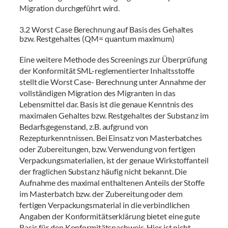
Migration durchgeführt wird.
3.2 Worst Case Berechnung auf Basis des Gehaltes
bzw. Restgehaltes (QM= quantum maximum)
Eine weitere Methode des Screenings zur Überprüfung
der Konformität SML-reglementierter Inhaltsstoffe
stellt die Worst Case- Berechnung unter Annahme der
vollständigen Migration des Migranten in das
Lebensmittel dar. Basis ist die genaue Kenntnis des
maximalen Gehaltes bzw. Restgehaltes der Substanz im
Bedarfsgegenstand, z.B. aufgrund von
Rezepturkenntnissen. Bei Einsatz von Masterbatches
oder Zubereitungen, bzw. Verwendung von fertigen
Verpackungsmaterialien, ist der genaue Wirkstoffanteil
der fraglichen Substanz häufig nicht bekannt. Die
Aufnahme des maximal enthaltenen Anteils der Stoffe
im Masterbatch bzw. der Zubereitung oder dem
fertigen Verpackungsmaterial in die verbindlichen
Angaben der Konformitätserklärung bietet eine gute
Basis für den Konformitätsnachweis. Hier ist nicht