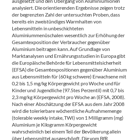
ausgesetzt und den Übergang von Aluminiumionen
analysiert. Die orientierenden Ergebnisse zeigen trotz
der begrenzten Zahl der untersuchten Proben, dass
bereits ein zweistündiges Warmhalten von
Lebensmitteln in unbeschichteten
Aluminiummenüschalen wesentlich zur Erhöhung der
Gesamtexposition der Verbraucher gegenüber
Aluminium beitragen kann. Auf Grundlage von
Marktanalysen und Ernährungsstudien in Europa gibt
die Europäische Behörde für Lebensmittelsicherheit
(EFSA) die Gesamtexpositionen gegenüber Aluminium
aus Lebensmitteln für (60 kg schwere) Erwachsene mit
0,2 bis 1,5 mg/kg Körpergewicht pro Woche und für
Kinder und Jugendliche (97.5tes Perzentil) mit 0,7 bis
2,3 mg/kg Körpergewicht pro Woche an (EFSA, 2008).
Nach einer Abschätzung der EFSA aus dem Jahr 2008
wird die tolerierbare wöchentliche Aufnahmemenge
(tolerable weekly intake, TWI) von 1 Milligramm (mg)
Aluminium je Kilogramm Körpergewicht
wahrscheinlich bei einem Teil der Bevölkerung allein
über Lebensmittel ausgeschöpft. Die vom BfR