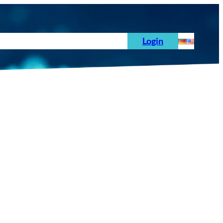
hoden
News
Auftrag
Prüfnormen
Login