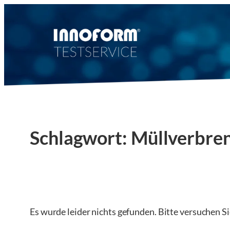
Zum
Inhalt
springen
Schlagwort:
Müllverbre
Es wurde leider nichts gefunden. Bitte versuchen S