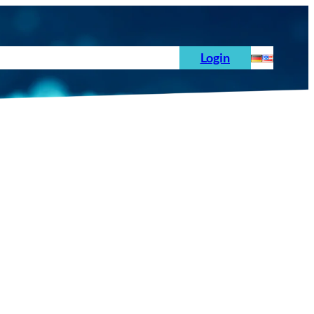
hoden
News
Auftrag
Prüfnormen
Login