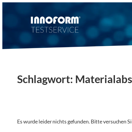
Zum
Inhalt
springen
Schlagwort:
Materialabs
Es wurde leider nichts gefunden. Bitte versuchen S