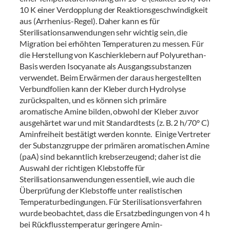
10 K einer Verdopplung der Reaktionsgeschwindigkeit
aus (Arrhenius-Regel). Daher kann es für
Sterilisationsanwendungen sehr wichtig sein, die
Migration bei erhöhten Temperaturen zu messen. Für
die Herstellung von Kaschierklebern auf Polyurethan-
Basis werden Isocyanate als Ausgangssubstanzen
verwendet. Beim Erwärmen der daraus hergestellten
Verbundfolien kann der Kleber durch Hydrolyse
zurückspalten, und es können sich primäre
aromatische Amine bilden, obwohl der Kleber zuvor
ausgehärtet war und mit Standardtests (z. B. 2 h/70° C)
Aminfreiheit bestätigt werden konnte. Einige Vertreter
der Substanzgruppe der primären aromatischen Amine
(paA) sind bekanntlich krebserzeugend; daher ist die
Auswahl der richtigen Klebstoffe für
Sterilisationsanwendungen essentiell, wie auch die
Überprüfung der Klebstoffe unter realistischen
Temperaturbedingungen. Für Sterilisationsverfahren
wurde beobachtet, dass die Ersatzbedingungen von 4 h
bei Rückflusstemperatur geringere Amin-