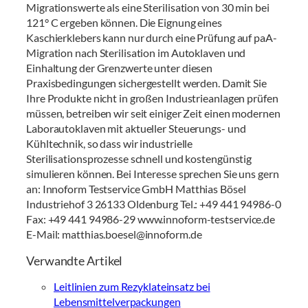
Migrationswerte als eine Sterilisation von 30 min bei
121° C ergeben können. Die Eignung eines
Kaschierklebers kann nur durch eine Prüfung auf paA-
Migration nach Sterilisation im Autoklaven und
Einhaltung der Grenzwerte unter diesen
Praxisbedingungen sichergestellt werden. Damit Sie
Ihre Produkte nicht in großen Industrieanlagen prüfen
müssen, betreiben wir seit einiger Zeit einen modernen
Laborautoklaven mit aktueller Steuerungs- und
Kühltechnik, so dass wir industrielle
Sterilisationsprozesse schnell und kostengünstig
simulieren können. Bei Interesse sprechen Sie uns gern
an: Innoform Testservice GmbH Matthias Bösel
Industriehof 3 26133 Oldenburg Tel.: +49 441 94986-0
Fax: +49 441 94986-29 www.innoform-testservice.de
E-Mail: matthias.boesel@innoform.de
Verwandte Artikel
Leitlinien zum Rezyklateinsatz bei
Lebensmittelverpackungen