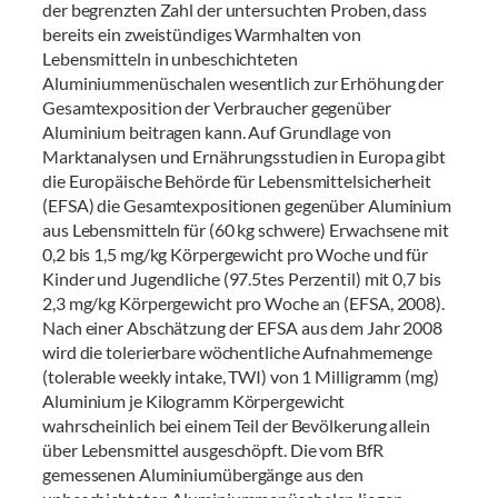
der begrenzten Zahl der untersuchten Proben, dass
bereits ein zweistündiges Warmhalten von
Lebensmitteln in unbeschichteten
Aluminiummenüschalen wesentlich zur Erhöhung der
Gesamtexposition der Verbraucher gegenüber
Aluminium beitragen kann. Auf Grundlage von
Marktanalysen und Ernährungsstudien in Europa gibt
die Europäische Behörde für Lebensmittelsicherheit
(EFSA) die Gesamtexpositionen gegenüber Aluminium
aus Lebensmitteln für (60 kg schwere) Erwachsene mit
0,2 bis 1,5 mg/kg Körpergewicht pro Woche und für
Kinder und Jugendliche (97.5tes Perzentil) mit 0,7 bis
2,3 mg/kg Körpergewicht pro Woche an (EFSA, 2008).
Nach einer Abschätzung der EFSA aus dem Jahr 2008
wird die tolerierbare wöchentliche Aufnahmemenge
(tolerable weekly intake, TWI) von 1 Milligramm (mg)
Aluminium je Kilogramm Körpergewicht
wahrscheinlich bei einem Teil der Bevölkerung allein
über Lebensmittel ausgeschöpft. Die vom BfR
gemessenen Aluminiumübergänge aus den