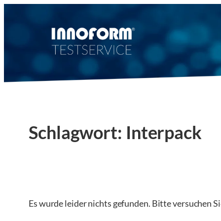
Zum
Inhalt
springen
Schlagwort:
Interpack
Es wurde leider nichts gefunden. Bitte versuchen S