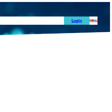
hoden
News
Auftrag
Prüfnormen
Login