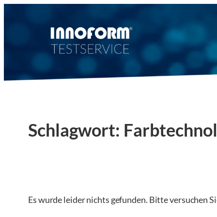
Zum
Inhalt
springen
Schlagwort:
Farbtechnol
Es wurde leider nichts gefunden. Bitte versuchen S