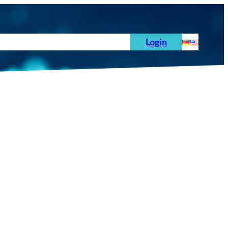
hoden
News
Auftrag
Prüfnormen
Login