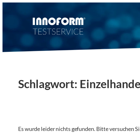
Zum
Inhalt
springen
Schlagwort:
Einzelhande
Es wurde leider nichts gefunden. Bitte versuchen S