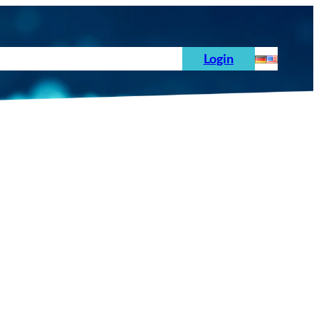
hoden
News
Auftrag
Prüfnormen
Login